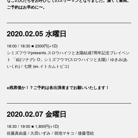
なこの人たちをお呼びしてのスリーマンとなりました。濃くて最高。
ご予約はお早めに〜。
2020.02.05 水曜日
18:00 / 18:30 ■ 2300円(+1D)
シミズフウマpresents.スロウハイツと太陽結成7周年記念プレイベン
ト 「結(ツナグ)- O」シミズフウマ(スロウハイツと太陽) / ゆきみ(あ
いくれ) / 七燈 (ex.イトカムトビコ)
※残席僅か！？ご予約は各出演者までお願いいたします！
2020.02.07 金曜日
18:30 / 19:00 ■ 1,800円(+1D)
佐藤真由嘉 / 久田いずみ / 胡池マキコ / 後藤雪絵