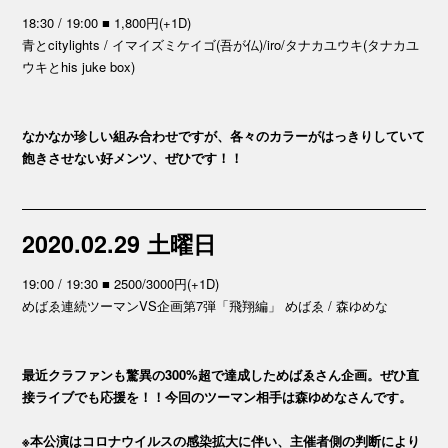
18:30 / 19:00 ■ 1,800円(+1D)
青とcitylights / イマイズミケイゴ(吾が仏)/iro/タナカユウキ(タナカユ
ウキとhis juke box)
なかなか珍しい組み合わせですが、各々のカラーがはっきりしていて
飽きさせない好メンツ、ぜひです！！
2020.02.29 土曜日
19:00 / 19:30 ■ 2500/3000円(+1D)
めばゑ連続ツーマンVS企画第7弾「飛翔編」 めばゑ / 森ゆめな
最近クラファンも驚異の300%超で達成しためばゑさん企画。ぜひ直
接ライブでも応援を！！今回のツーマン相手は森ゆめなさんです。
※本公演はコロナウイルスの感染拡大に伴い、主催者側の判断により