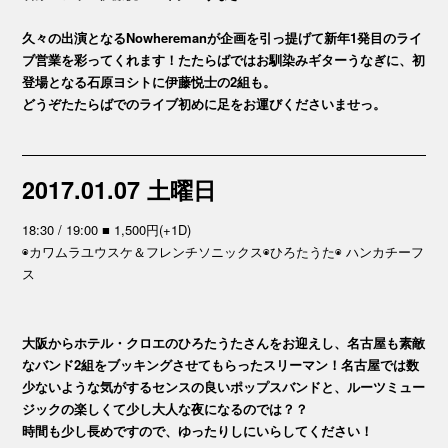
久々の出演となるNowheremanが企画を引っ提げて新年1発目のライ
ブ営業を彩ってくれます！たたらばではお馴染みギターうなぎに、初
登場となる石原ヨシトに伊藤悦士の2組も。
どうぞたたらばでのライブ初めに足をお運びくださいませっ。
2017.01.07 土曜日
18:30 / 19:00 ■ 1,500円(+1D)
◉カワムラユウスケ＆フレンチソニックス◉ひろたうた◉ ハンカチーフ
ス
大阪からホテル・クロエのひろたうたさんをお迎えし、名古屋も素敵
なバンド2組をブッキングさせてもらったスリーマン！名古屋では数
少ないような気がするセンスの良いポップスバンドと、ルーツミュー
ジックの楽しくて少し大人な夜になるのでは？？
時間も少し長めですので、ゆったりしにいらしてください！