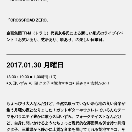
「CROSSROAD ZERO」
企画集団TR-M（トラミ）代表灰谷氏による新しい形式のライブイベ
ント！お笑いあり、芝居あり、歌あり、の楽しい日曜日。
2017.01.30 月曜日
18:30 / 19:00 ■ 1,000円(+1D)
◉久田いずみ ◉川沿クタ子 ◉胡池マキコ◉ 碧みき◉ 吉村かおり
ちょっぴり大人なんだけど、全然気取っていない居心地の良い音楽が
集う月曜の夜となりました！ガットギターやウクレレでいろんなテー
マをバラエティ豊かに歌う久田いずみ、フォークテイストなんだけ
ど、自身に問いかけるようなちょっと現代的な雰囲気も併せ持つ川沿
クタ子、三重県から静かに上質な音楽を届けてくれる胡池マキコ、そ