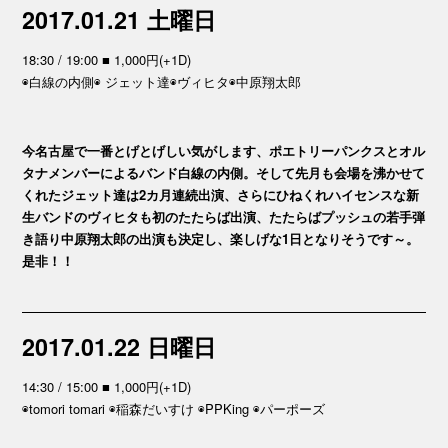
2017.01.21 土曜日
18:30 / 19:00 ■ 1,000円(+1D)
◉白線の内側◉ ジェット達◉ヴィヒタ◉中原翔太郎
今名古屋で一番とげとげしい気がします、ポエトリーパンクスとオル
タナメンバーによるバンド白線の内側。そして先月も会場を沸かせて
くれたジェット達は2カ月連続出演、さらにひねくれハイセンスな新
生バンドのヴィヒタも初のたたらば出演、たたらばプッシュの若手弾
き語り中原翔太郎の出演も決定し、楽しげな1日となりそうです～。
是非！！
2017.01.22 日曜日
14:30 / 15:00 ■ 1,000円(+1D)
◉tomori tomari ◉稲森だいすけ ◉PPKing ◉パーポーズ