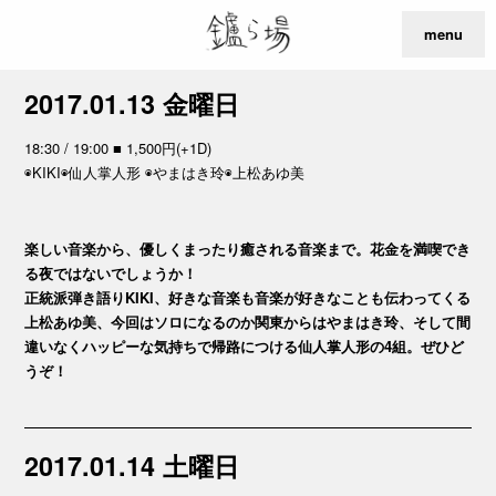
menu
2017.01.13 金曜日
18:30 / 19:00 ■ 1,500円(+1D)
◉KIKI◉仙人掌人形 ◉やまはき玲◉上松あゆ美
楽しい音楽から、優しくまったり癒される音楽まで。花金を満喫でき
る夜ではないでしょうか！
正統派弾き語りKIKI、好きな音楽も音楽が好きなことも伝わってくる
上松あゆ美、今回はソロになるのか関東からはやまはき玲、そして間
違いなくハッピーな気持ちで帰路につける仙人掌人形の4組。ぜひど
うぞ！
2017.01.14 土曜日