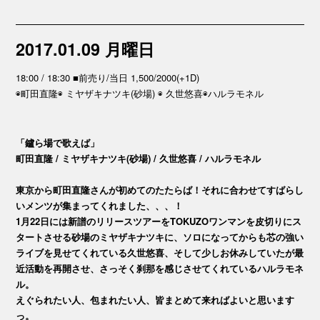
2017.01.09 月曜日
18:00 / 18:30 ■前売り/当日 1,500/2000(+1D)
◉町田直隆◉ ミヤザキナツキ(砂場) ◉ 久世悠喜◉ハルラモネル
「鑪ら場で歌えば」
町田直隆 / ミヤザキナツキ(砂場) / 久世悠喜 / ハルラモネル
東京から町田直隆さんが初めてのたたらば！それに合わせてすばらし
いメンツが集まってくれました、、、！
1月22日には新譜のリリースツアーをTOKUZOワンマンを皮切りにス
タートさせる砂場のミヤザキナツキに、ソロになってからも芯の強い
ライブを見せてくれている久世悠喜、そして少しお休みしていたが最
近活動を再開させ、さっそく刹那を感じさせてくれているハルラモネ
ル。
えぐられたい人、包まれたい人、皆まとめて来ればよいと思います
っ。