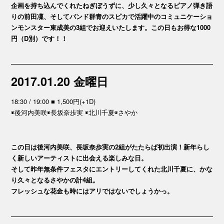
企画を持ち込んでくれたねぎぼうずに、少し久々となるピアノ弾き語
りの前田凜、そしてバンド群青のスピカで活躍中のコミュニケーショ
ンモンスター東成美の3組でお迎えいたします。この日もお得な1000
円（D別）です！！
2017.01.20 金曜日
18:30 / 19:00 ■ 1,500円(+1D)
◉後河内美咲◉長坂奈歩実 ◉北川千夏◉さやか
この日は後河内美咲、長坂奈歩実の2組がたたらば初出演！新年らし
く新しいアーティストに出会える楽しみな日。
そして昨年無条件フェスタにエントリーしてくれた北川千夏に、かな
り久々となるさやかの計4組。
フレッシュな花金も時にはアリではないでしょうかっ。