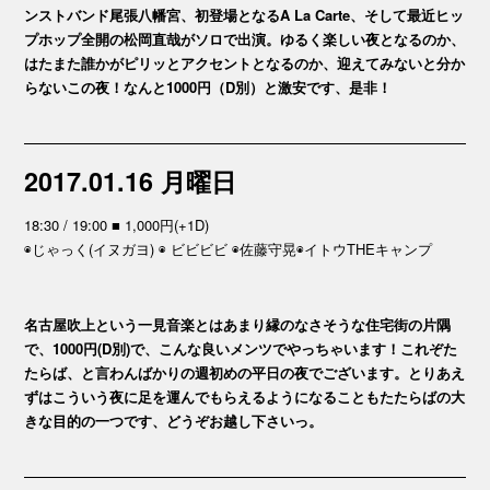
ンストバンド尾張八幡宮、初登場となるA La Carte、そして最近ヒッ
プホップ全開の松岡直哉がソロで出演。ゆるく楽しい夜となるのか、
はたまた誰かがピリッとアクセントとなるのか、迎えてみないと分か
らないこの夜！なんと1000円（D別）と激安です、是非！
2017.01.16 月曜日
18:30 / 19:00 ■ 1,000円(+1D)
◉じゃっく(イヌガヨ) ◉ ビビビビ ◉佐藤守晃◉イトウTHEキャンプ
名古屋吹上という一見音楽とはあまり縁のなさそうな住宅街の片隅
で、1000円(D別)で、こんな良いメンツでやっちゃいます！これぞた
たらば、と言わんばかりの週初めの平日の夜でございます。とりあえ
ずはこういう夜に足を運んでもらえるようになることもたたらばの大
きな目的の一つです、どうぞお越し下さいっ。