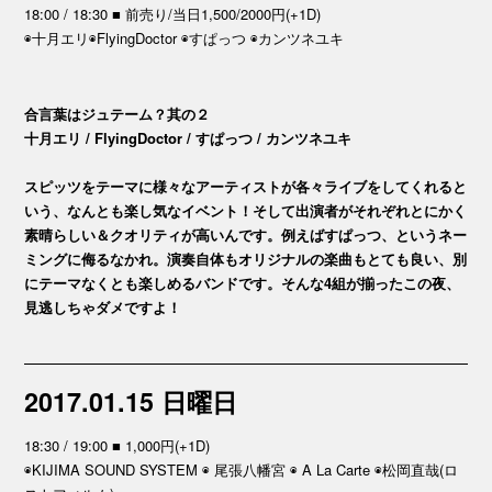
18:00 / 18:30 ■ 前売り/当日1,500/2000円(+1D)
◉十月エリ◉FlyingDoctor ◉すぱっつ ◉カンツネユキ
合言葉はジュテーム？其の２
十月エリ / FlyingDoctor / すぱっつ / カンツネユキ
スピッツをテーマに様々なアーティストが各々ライブをしてくれると
いう、なんとも楽し気なイベント！そして出演者がそれぞれとにかく
素晴らしい＆クオリティが高いんです。例えばすぱっつ、というネー
ミングに侮るなかれ。演奏自体もオリジナルの楽曲もとても良い、別
にテーマなくとも楽しめるバンドです。そんな4組が揃ったこの夜、
見逃しちゃダメですよ！
2017.01.15 日曜日
18:30 / 19:00 ■ 1,000円(+1D)
◉KIJIMA SOUND SYSTEM ◉ 尾張八幡宮 ◉ A La Carte ◉松岡直哉(ロ