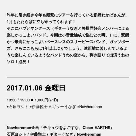
昨年に引き続き今年も頻繁にツアーを行っている影野わかばさんが、
1月もたたらばに立ち寄ってくれます！
そこにハブとマングース（ギターうなぎと将棋同好会メンバーによる
楽しかっこよいバンド。今回は小音量編成で臨むとの噂。）に、変態
かつ最高にかっこよいベースレスのスリーピースバンド、ガッツポー
ズ。さらにこちらは1年以上ぶりでしょう、遠距離に苦しんでいるよ
うな楽しんでいるようなバンドうわの空から、弾き語りで出演うわの
ソロ！必見！
2017.01.06 金曜日
18:30 / 19:00 ■ 1,000円(+1D)
◉石原ヨシト ◉伊藤悦士 ◉ ギターうなぎ ◉Nowhereman
Nowhereman企画『チキュウをよごすな、Clean EARTH!!』
石原ヨシト / 伊藤悦士 / ギターうなぎ / Nowhereman