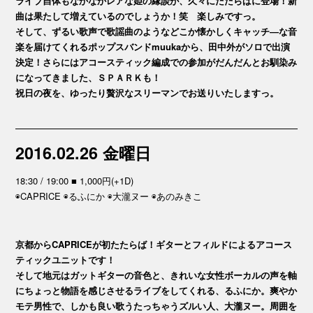
ライブ自体もなかなかレアな姫の縁談が、久々にたたらばに登場！新
曲は果たして増えているのでしょうか！笑 楽しみですっ。
そして、ずるい歌声で歌謡曲のようなどこか懐かしくキャッチ―な音
楽を届けてくれるポップスバンドmuukaから、田中外がソロで出演
決定！さらにはアコースティック編成での参加がだんだんとお馴染み
になってきました、ＳＰＡＲＫも！
祝日の夜を、ゆったり贅沢なスリーマンでお送りいたしますっ。
2016.02.26 金曜日
18:30 / 19:00 ■ 1,000円(+1D)
◉CAPRICE ◉るふにか ◉大瀧ヌー ◉あのみきこ
京都からCAPRICEが初たたらば！ギターとフィルドによるアコース
ティックユニットです！
そして地元はガットギターの音色と、きれいな女性ボーカルの声を軸
にちょっと物語を感じさせるライブをしてくれる、るふにか。爽やか
モテ男性で、しかも良い歌うたっちゃうズルい人、大瀧ヌー。周囲を