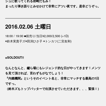
シュに歌ってくれる岩崎だもみ！
まったり弾き語りとみせかけて非常にアツい夜です。是非どうぞっ。
2016.02.06 土曜日
18:00 / 19:00 ■前売り/当日¥2,000/2,500 (+1D)
◉鈴木実貴子ズ◉田渕ひさ子 ◉トンカツ(二宮友和)
※SOLDOUT!!
なんとなんと、鑪ら場にもレジェンド的な日がやってきます！メンツ
を見て頂ければ、言わずもがなでしょう！
『内燃機関』というそのイベント名と、非常にマッチする最高の1日
ですっ。
（鈴木ズもトップバッターで出演させていただきます、、、緊張！）