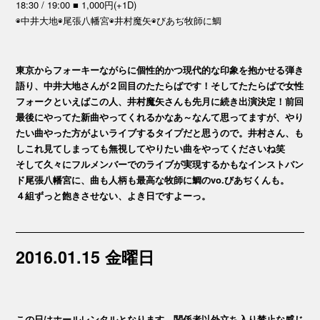
18:30 / 19:00 ■ 1,000円(+1D)
◉中井大地◉尾張八幡宮◉井村魔矢◉びあぢ牧師に鯛
東京からフォーキーながらに個性的かつ現代的な印象を抱かせる弾き
語り、中井大地さんが２回目のたたらばです！そしてたたらばで女性
フォークといえばこの人、井村魔矢さんも先月に続き出演決定！前回
最後にやってた新曲やってくれるかなあ～なんて思ってますが、やり
たい曲やった方がよいライブするタイプだと思うので。井村さん、も
しこれ見てしまっても無視してやりたい曲をやってくださいね笑
そして久々にフルメンバーでのライブが実現するかもなインストバン
ド尾張八幡宮に、曲も人柄も最高な牧師に鯛のvo.びあぢくんも。
４組ずっと飽きさせない、よき日ですよーっ。
2016.01.15 金曜日
この日はホールレンタルとなります。関係者以外立ち入り禁止な感じ