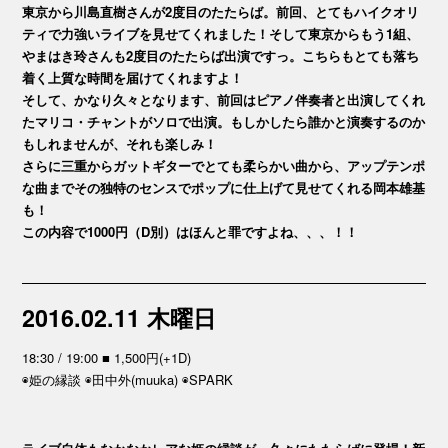
東京から川島直樹さんが2度目のたたらば。前回、とてもハイクオリ
ティで力強いライブを見せてくれました！そして東京からもう1組、
やまはき玲さんも2度目のたたらば出演ですっ。こちらもとても落ち
着く上質な時間を届けてくれますよ！
そして、かなり久々となります、前回はピアノ伴奏者と出演してくれ
たマリコ・チャントがソロで出演。もしかしたら誰かと演奏するのか
もしれませんが、それも楽しみ！
さらに三重からガットギターでとても柔らかい曲から、アップテンポ
な曲までその独特のセンスでポップに仕上げて見せてくれる岡本雄基
も！
この内容で1000円（D別）はほんと罪ですよね、、、！！
2016.02.11 木曜日
18:30 / 19:00 ■ 1,500円(+1D)
◉姫の縁談 ◉田中外(muuka) ◉SPARK