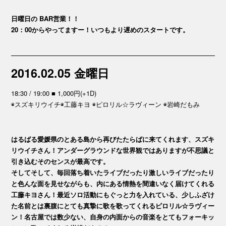
日曜日の BAR営業！！
20：00からやってますー！いつもより遅めのスタートです。
2016.02.05 金曜日
18:30 / 19:00 ■ 1,000円(+1D)
◉スズキリウイチ◉工藤キヨ ◉ピロリル☆ラヴィーン ◉岩崎だもみ
はるばる愛媛県のとある島から再びたたらばに来てくれます、スズキ
リウイチさん！アンダーグラウンドな世界観ではありますが不思議と
引き込むそのセンスが最高です。
そしてそして、毎回落ち着いたライブだったり激しいライブだったり
と色んな面を見せながらも、内にある情熱を間違いなく届けてくれる
工藤キヨさん！最近ソロ活動にもぐっと力を入れている、少しふざけ
た名前とは裏腹にとても真摯に歌を歌ってくれるピロリル☆ラヴィー
ン！名古屋では数少ない、自身の内面からの音楽をとてもフォーキッ