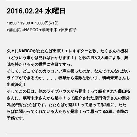
2016.02.24 水曜日
18:30 / 19:00 ■ 1,000円(+1D)
◉藤山拓 ◉NARCO ◉蠣崎未来 ◉原田侑子
久々にNARCOがたたらば出演！エレキギターと歌、たくさんの機材
（どういう事かは見ればわかります！）と歌の男女2人組による、興
味を持たせるその世界に注目ですっ。
そして、どこでそのカッコいい声を養ったのか、なんでそんなに渋い
ライブができるのか、、、。岐阜から素敵な歌い手、蠣崎未来さんも
出演決定！
そしてこの日は、他のライブハウスから是非！って紹介された藤山拓
さんに、蠣崎未来さんから是非！って紹介された原田侑子さんの県外
2組が初たたらばです。たたらばが是非！って思ってる2組に、たた
らばに関わってくれている人たちが是非！って思ってる2組。奇跡の
予感です。