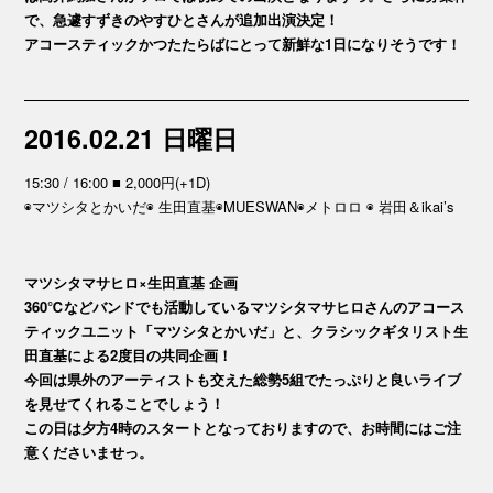
で、急遽すずきのやすひとさんが追加出演決定！
アコースティックかつたたらばにとって新鮮な1日になりそうです！
2016.02.21 日曜日
15:30 / 16:00 ■ 2,000円(+1D)
◉マツシタとかいだ◉ 生田直基◉MUESWAN◉メトロロ ◉ 岩田＆ikai’s
マツシタマサヒロ×生田直基 企画
360℃などバンドでも活動しているマツシタマサヒロさんのアコース
ティックユニット「マツシタとかいだ」と、クラシックギタリスト生
田直基による2度目の共同企画！
今回は県外のアーティストも交えた総勢5組でたっぷりと良いライブ
を見せてくれることでしょう！
この日は夕方4時のスタートとなっておりますので、お時間にはご注
意くださいませっ。