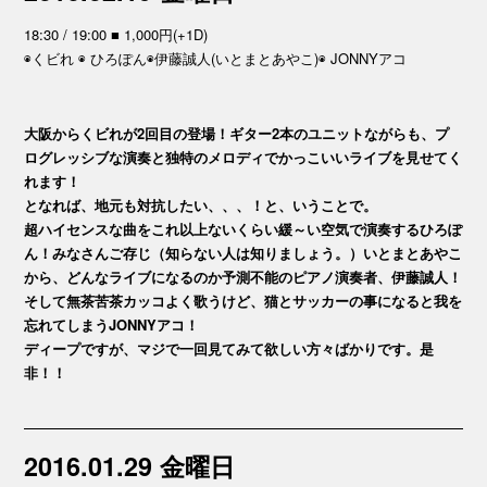
18:30 / 19:00 ■ 1,000円(+1D)
◉くビれ ◉ ひろぽん◉伊藤誠人(いとまとあやこ)◉ JONNYアコ
大阪からくビれが2回目の登場！ギター2本のユニットながらも、プ
ログレッシブな演奏と独特のメロディでかっこいいライブを見せてく
れます！
となれば、地元も対抗したい、、、！と、いうことで。
超ハイセンスな曲をこれ以上ないくらい緩～い空気で演奏するひろぽ
ん！みなさんご存じ（知らない人は知りましょう。）いとまとあやこ
から、どんなライブになるのか予測不能のピアノ演奏者、伊藤誠人！
そして無茶苦茶カッコよく歌うけど、猫とサッカーの事になると我を
忘れてしまうJONNYアコ！
ディープですが、マジで一回見てみて欲しい方々ばかりです。是
非！！
2016.01.29 金曜日