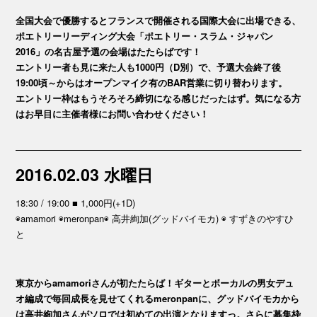
全国大会で優勝するとフランスで開催される国際大会に出場できる、
ポエトリーリーディング大会「ポエトリー・スラム・ジャパン
2016」の名古屋予選の会場はたたらばです！
エントリー者も見に来た人も1000円（D別）で、予選大会終了後
19:00頃～からはオープンマイク有のBAR営業に切り替わります。
エントリー枠はもうそろそろ締切になる感じだったはず。気になる方
はお早目に主催者様にお問い合わせください！
2016.02.03 水曜日
18:30 / 19:00 ■ 1,000円(+1D)
◉amamori ◉meronpan◉ 高井絢加(グッドバイモカ) ◉ すずきのやすひ
と
東京からamamoriさんが初たたらば！ギターとボーカルの男女デュ
オ編成で毎回成長を見せてくれるmeronpanに、グッドバイモカから
は高井絢加さんがソロでは初めての出演となりますっ。さらに募集枠