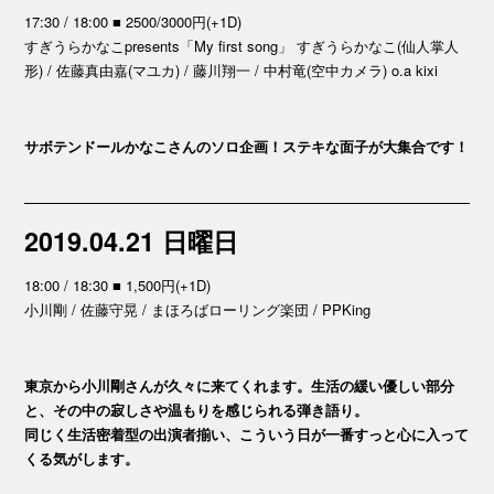
17:30 / 18:00 ■ 2500/3000円(+1D)
すぎうらかなこpresents「My first song」 すぎうらかなこ(仙人掌人
形) / 佐藤真由嘉(マユカ) / 藤川翔一 / 中村竜(空中カメラ) o.a kixi
サボテンドールかなこさんのソロ企画！ステキな面子が大集合です！
2019.04.21 日曜日
18:00 / 18:30 ■ 1,500円(+1D)
小川剛 / 佐藤守晃 / まほろばローリング楽団 / PPKing
東京から小川剛さんが久々に来てくれます。生活の緩い優しい部分
と、その中の寂しさや温もりを感じられる弾き語り。
同じく生活密着型の出演者揃い、こういう日が一番すっと心に入って
くる気がします。