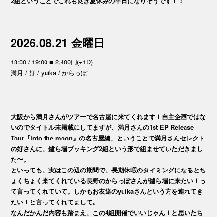
2組ということでこれも良き夏休みの平日になりそうです！！
2026.08.21 金曜日
18:30 / 19:00 ■ 2,400円(+1D)
満月 / 好 / yuika / からっぽ
大阪から満月さんがツアーで名古屋に来てくれます！自主企画ではな
いのでタイトル未掲載にしてますが、満月さんの1st EP Release
Tour『Into the moon』の名古屋編、ということで満月さんセレクト
の好さんに、鑪ら場ブッキング2組という形で組ませていただきまし
た〜。
といっても、実はこの辺の期間で、長期休暇のタイミングになるとち
ょくちょく来てくれている長野のからっぽさんが鑪ら場に来たい！っ
て言ってくれていて。しかもお友達のyuikaさんという方を連れてき
たい！と言ってくれてまして。
なんだかんだ内容も踏まえ、この4組開催でいいじゃん！と思いたち