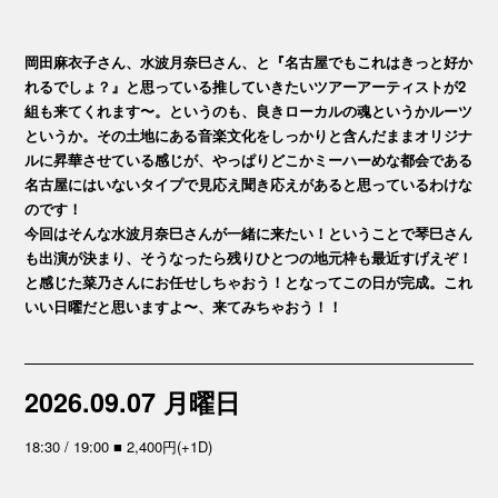
岡田麻衣子さん、水波月奈巳さん、と『名古屋でもこれはきっと好か
れるでしょ？』と思っている推していきたいツアーアーティストが2
組も来てくれます〜。というのも、良きローカルの魂というかルーツ
というか。その土地にある音楽文化をしっかりと含んだままオリジナ
ルに昇華させている感じが、やっぱりどこかミーハーめな都会である
名古屋にはいないタイプで見応え聞き応えがあると思っているわけな
のです！
今回はそんな水波月奈巳さんが一緒に来たい！ということで琴巳さん
も出演が決まり、そうなったら残りひとつの地元枠も最近すげえぞ！
と感じた菜乃さんにお任せしちゃおう！となってこの日が完成。これ
いい日曜だと思いますよ〜、来てみちゃおう！！
2026.09.07 月曜日
18:30 / 19:00 ■ 2,400円(+1D)