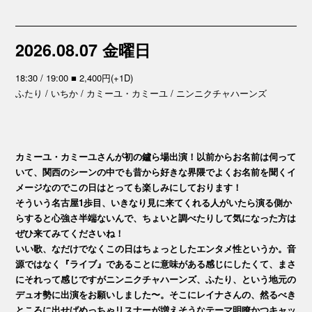
2026.08.07 金曜日
18:30 / 19:00 ■ 2,400円(+1D)
ふたり / いちか / カミーユ・カミーユ / ニンニクチャハーンズ
カミーユ・カミーユさんが初の鑪ら場出演！以前からお名前は伺って
いて、関西のシーンの中でも昔から好きな界隈でよくお名前を聞くイ
メージなのでこの日はとっても楽しみにしております！
そういう名古屋1歩目、いきなり見に来てくれる人がいたら演る側か
らすると心強さ半端ないんで、ちょいと調べたりして気になった方は
ぜひ来てみてくださいね！
いい歌、なだけでなくこの日はちょっとしたエンタメ性というか。音
源ではなく『ライブ』であることに意味がある感じにしたくて、まさ
にそれって感じですがニンニクチャハーンズ、ふたり、という地元の
デュオ勢に出演をお願いしました〜。そこにレイナさんの、然るべき
ところに出せばめっちゃリスナーが増えそうなテーマ明瞭かつキャッ