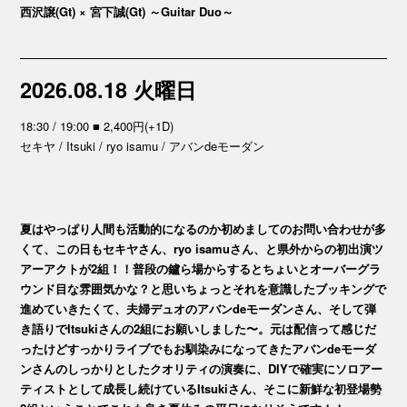
西沢譲(Gt) × 宮下誠(Gt) ～Guitar Duo～
2026.08.18 火曜日
18:30 / 19:00 ■ 2,400円(+1D)
セキヤ / Itsuki / ryo isamu / アバンdeモーダン
夏はやっぱり人間も活動的になるのか初めましてのお問い合わせが多
くて、この日もセキヤさん、ryo isamuさん、と県外からの初出演ツ
アーアクトが2組！！普段の鑪ら場からするとちょいとオーバーグラ
ウンド目な雰囲気かな？と思いちょっとそれを意識したブッキングで
進めていきたくて、夫婦デュオのアバンdeモーダンさん、そして弾
き語りでItsukiさんの2組にお願いしました〜。元は配信って感じだ
ったけどすっかりライブでもお馴染みになってきたアバンdeモーダ
ンさんのしっかりとしたクオリティの演奏に、DIYで確実にソロアー
ティストとして成長し続けているItsukiさん、そこに新鮮な初登場勢