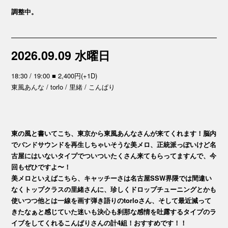
調整中。
2026.09.09 水曜日
18:30 / 19:00 ■ 2,400円(+1D)
東風あんな / torlo / 里緒 / こんぱり
東の風と書いてこち、東京から東風あんなさんが来てくれます！脳内
でバンドサウンドを再生しちゃいそうな美メロ、正統派っぽいけど名
古屋にはいないタイプでついついたくさん来てもらってますんで、今
回もぜひですよ〜！
美メロといえばこちら、キャッチーさは名古屋SSW界隈では間違い
なくトップクラスの里緒さんに、珍しくドロップチューニングとかも
使いつつ他とは一線を画す弾き語りのtorloさん、そして最近減って
きたなぁと感じていた迷いも決心も刹那な感情を吐露するタイプのラ
イブをしてくれるこんぱりさんの計4組！おすすめです！！