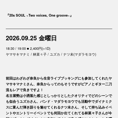
『20s SOUL ~Two voices, One groove~』
2026.09.25 金曜日
18:30 / 19:00 ■ 2,400円(+1D)
ヤマサキマナミ / 林菜々子 / ユズカ / ナツ未(マダラモヨウ)
前回はわざわざ奈良から生音ライブブッキングにも参加してくれたヤ
マサキマナミさん、奈良からってのもそうですがピアノとギター二刀
流もレアで良きですよ！
名古屋勢は小洒落た感じとしっかりとしたクオリティでどのシーンで
も似合うユズカさん、バンド・マダラモヨウでも活動中でダイナミク
スに富んだ弾き語りを魅せてくれるナツ未さん、そして持ち込みイベ
ントやエントリーイベントでも何回か出てくれてる林菜々子さんが今