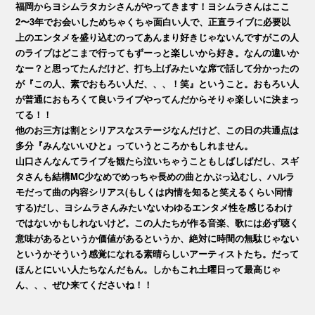
福岡からヨシムラタカシさんがやってきます！ヨシムラさんはここ
2〜3年でお会いしためちゃくちゃ面白い人で、正直ライブに必要以
上のエンタメを盛り込むのってあんまり好きじゃないんですがこの人
のライブはどこまで行ってもずーっと楽しいから好き。なんの違いか
なー？と思ってたんだけど、打ち上げみたいな席で話して分かったの
が『この人、素でおもろい人だ、、、！笑』ということ。おもろい人
が普通におもろくて良いライブやってんだからそりゃ楽しいに決まっ
てる！！
他のお三方は割とシリアスなステージなんだけど、この日の共通点は
多分『みんないいひと』っていうところかもしれません。
山口さんなんてライブを観たら泣いちゃうこともしばしばだし、スギ
タさんも結構MC少なめでめっちゃ長めの曲とかぶっ込むし、ハルラ
モだって曲の内容シリアス(もしくは内情を知ると笑えるくらい同情
する)だし、ヨシムラさんみたいないわゆるエンタメ性を感じるわけ
ではないかもしれないけど。この人たちが作る音楽、歌には必ず聴く
意味があるというか価値があるというか、絶対に時間の無駄じゃない
というかそういう感覚になれる素晴らしいアーティストたち。だって
ほんとにいい人たちなんだもん。しかもこれ土曜日って最高じゃ
ん、、、ぜひ来てくださいね！！