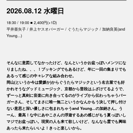
2026.08.12 水曜日
18:30 / 19:00 ■ 2,400円(+1D)
平井亜矢子 / 井上ヤスオバーガー / ぐうたらマジック / 加納良英(and
Young...)
そんなに意図してなかったけど、なんというかお盆っぽいメンツにな
りましたね、、、！ブッキングでもあるけど、年に一回の集まりでも
あるって感じの中々レアな組み合わせ。
岡山(というか今は愛媛か)からぐうたらマジックという名古屋でも好
かれそうなグッドミュージック、京都から普段はふざけてるようで、
ずーっと真剣に音楽に向き合ってるのがライブから伝わっちゃうバー
ガーさん、そしてまさに唯一無二というかなんかもう決して押し付け
ない意思と深い優しさに包まれちゃうand Young...の加納さん。う
ーん、最高！な中にあやこさんの浮遊するあの感じがもう夏っぽいし
マジでお盆っぽい。現実の人も来て欲しいけど、なんなら霊でも興味
あったら来たらいいよ！きっと楽しいから。