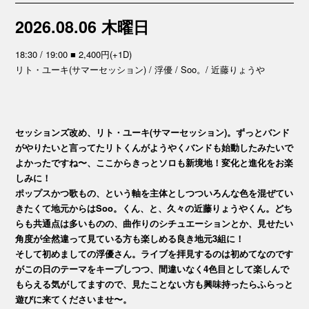
2026.08.06 木曜日
18:30 / 19:00 ■ 2,400円(+1D)
リト・ユーキ(サマーセッション) / 浮優 / Soo。/ 近藤りょうや
セッションズ改め、リト・ユーキ(サマーセッション)。ずっとバンド
がやりたいと言ってたリトくんがようやくバンドも始動したみたいで
よかったですね〜、ここからきっとソロも新境地！変化と進化をお楽
しみに！
ポップスかつ歌もの、という軸を主体としつついろんな色を混ぜてい
きたくて地元からはSoo。くん、と、久々の近藤りょうやくん。どち
らも共通点は多いものの、曲作りのシチュエーションとか、見せたい
角度が全然違って見ている方も楽しめる良き地元3組に！
そして初めましての浮優さん。ライブを拝見するのは初めてなのです
がこの日のテーマをキープしつつ、間違いなく4色目として楽しんで
もらえる気がしてますので、見たことない方も興味持ったらふらっと
遊びに来てくださいませ〜。