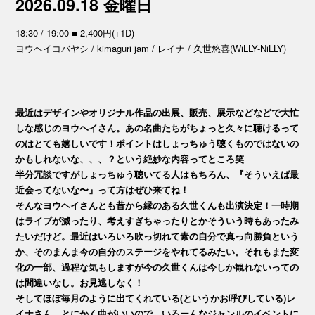
2026.09.18 金曜日
18:30 / 19:00 ■ 2,400円(+1D)
ヨウヘイコバヤシ / kimaguri jam / レイナ / 久世悠喜(WiLLY-NiLLY)
最近はデザインやオリジナル作品の出展、販売、展示などなどで大忙
しな感じのヨウヘイさん。あの名曲たちがちょっと久々に聴けるって
のはとても嬉しいです！ポイントはしょっちゅう聴くものではないの
かもしれないな、、、？という絶妙な内容ってところ笑
半分冗談ですがしょっちゅう聴いてる人はもちろん、『そういえば最
近会ってないな〜』って方はぜひ来てね！
そんなヨウヘイさんとも昔から縁のある久世くんも出演決定！一時期
はライブが減ったり、考えすぎちゃったりとかそういう時もあったみ
たいだけど。最近はいろいろ吹っ切れて素の自分で真っ向勝負という
か、そのまんま今の自分のステージをやれてるみたい。それもまた変
化の一部、過程な気もしますが今の久世くんは今しか観れないっての
は間違いなし。お見逃しなく！
そしてほぼ毎月のように出てくれている(というかお呼びしている)レ
イナさん。とにかく曲がいいので、いろーんなジャンルのイベントに