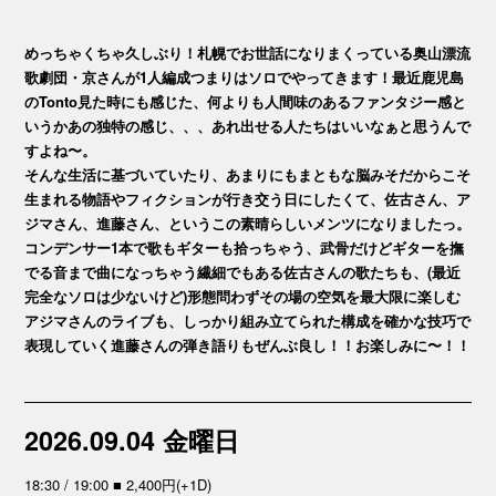
めっちゃくちゃ久しぶり！札幌でお世話になりまくっている奥山漂流
歌劇団・京さんが1人編成つまりはソロでやってきます！最近鹿児島
のTonto見た時にも感じた、何よりも人間味のあるファンタジー感と
いうかあの独特の感じ、、、あれ出せる人たちはいいなぁと思うんで
すよね〜。
そんな生活に基づいていたり、あまりにもまともな脳みそだからこそ
生まれる物語やフィクションが行き交う日にしたくて、佐古さん、ア
ジマさん、進藤さん、というこの素晴らしいメンツになりましたっ。
コンデンサー1本で歌もギターも拾っちゃう、武骨だけどギターを撫
でる音まで曲になっちゃう繊細でもある佐古さんの歌たちも、(最近
完全なソロは少ないけど)形態問わずその場の空気を最大限に楽しむ
アジマさんのライブも、しっかり組み立てられた構成を確かな技巧で
表現していく進藤さんの弾き語りもぜんぶ良し！！お楽しみに〜！！
2026.09.04 金曜日
18:30 / 19:00 ■ 2,400円(+1D)