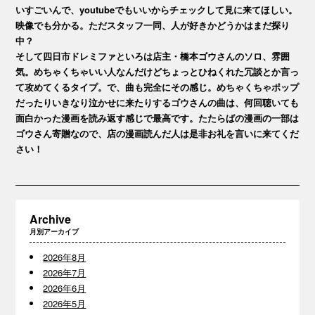
いすごいんで、youtubeでもいいからチェックして見に来てほしい。
映像でも分かる。ただスタッフ一同、人が好きかどうかはまだ探り
中？
そして四日市ドレミファといろは店主・橋本ゴウさんのソロ、雰囲
気。めちゃくちゃいい人なんだけどちょっとひねくれた冗談とか言っ
て攻めてくるタイプ。で、曲も完全にその感じ。めちゃくちゃポップ
だったりいきなり泣かせに来たりするゴウさんの曲は、何回聴いても
面白かった漫画を読み返す感じで最高です。たたらばの漫画の一部は
ゴウさん寄贈なので、店の漫画読んだ人は是非お礼を言いに来てくだ
さい！
Archive
月別アーカイブ
2026年8月
2026年7月
2026年6月
2026年5月