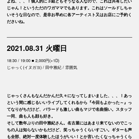
よね、、、！個人的に３組ともそうなる人なので、これは共有したい
じゃん！というただのワガママでもあります。これはソールドしちゃ
いそうな日なので、是非お早めに各アーティスト又はお店にご予約く
ださいね。
2021.08.31 火曜日
18:30 / 19:00 ■ 2,000円(+1D)
じゃっく(イヌガヨ) / 田中雅紀 / 雰囲気
じゃっくさんもなんだかんだ久々になってしまいました、、、！あっ
という間に感じるいいライブしてくれるから『今回もよかった～』っ
てなりがちだけど、バラードも激しい曲もマジで名曲揃い。スタッフ
一同、曲も人も顔も好き。
そして数年ぶりの田中雅紀さん。名古屋にはあまり来てないのでこっ
ちの人は知らないかもだけど、笑っちゃうくらいすごい。ギターも声
も全部、絶対一度体験したほうがいい！とか言いたくなっちゃうくら