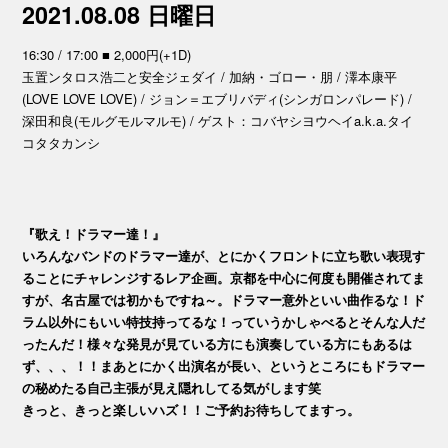
2021.08.08 日曜日
16:30 / 17:00 ■ 2,000円(+1D)
玉置ンタロス浩二と安全ジェダイ / 加納・ゴロー・朋 / 澤本康平
(LOVE LOVE LOVE) / ジョン＝エブリバディ(シンガロンパレード) /
深田和良(モルグモルマルモ) / ゲスト：コバヤシヨウヘイa.k.a.タイ
コタタカンシ
『歌え！ドラマー達！』
いろんなバンドのドラマー達が、とにかくフロントに立ち歌い表現す
ることにチャレンジするレア企画。京都を中心に何度も開催されてま
すが、名古屋では初かもですね～。ドラマー意外といい曲作るな！ド
ラム以外にもいい特技持ってるな！っていうかしゃべるとそんな人だ
ったんだ！様々な発見が見ている方にも演奏している方にもあるは
ず、、、！！まあとにかく出演名が長い、というところにもドラマー
の秘めたる自己主張が見え隠れしてる気がします笑
きっと、きっと楽しいハズ！！ご予約お待ちしてますっ。