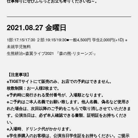
仕事帰りにぜひふらっとお立ち寄りくださいね～。
2021.08.27 金曜日
1部:17:15/17:30 ２部:19:15/19:30■一般4,500円 学生2,000円(+1D) ※
未就学児無料
生熊耕治×森翼ライブ2021 『森の熊-リターンズ-』
【注意事項】
※TIGETサイトにて販売のみ、お店での予約はできません。
枚数制限：お一人様2枚まで。
※予約時に発行される受付番号が、入場順となります。
※ご予約はご本人名義でお願い致します。他人名義、偽名など使用さ
れた場合は、次回以降のご予約をこちらで取り消しさせていただきま
す。公演当日は、必ず本人確認できる書類、証明証をお持ちくださ
い。
※入場時、ドリンク代がかかります。
※学生券購入のお客様は、公演当日学生証をお持ちください。ご提示