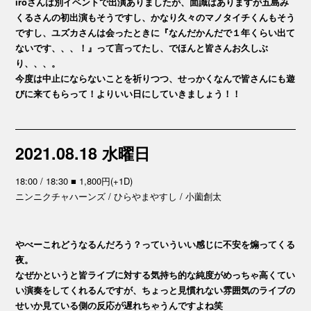
iroさんは別イベントで出演ありましたが、面識はありますが五島み
くるさんの初出演もそうですし、かなり久々のマノタイチくんもそう
ですし、ユズカさんは会ったときに『なんだかんだで１年くらい出て
ないです、、、！』って言ってたし、でほんと皆さんお久しぶ
り、、、。
今度は中止にならないことを祈りつつ、せっかくなんで皆さんにも遊
びに来てもらって！よりいい日にしていきましょう！！
2021.08.18 水曜日
18:00 / 18:30 ■ 1,800円(+1D)
ニンニクチャハーンズ / ひらやまやすし / 小薗創太
やべーこれどうなるんだろう？っていういい感じに不安を煽ってくる
夜。
なぜかというと皆ライブに対する気持ち的な純度がめっちゃ高くてい
い演奏をしてくれるんですが、ちょっと見慣れない雰囲気のライブの
せいか見ている側の反応が遅れちゃうんですよね笑