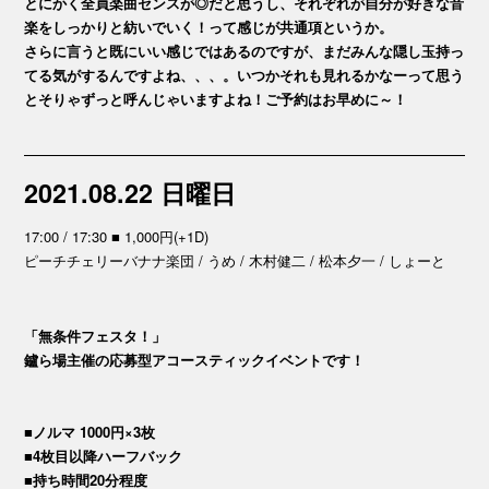
とにかく全員楽曲センスが◎だと思うし、それぞれが自分が好きな音
楽をしっかりと紡いでいく！って感じが共通項というか。
さらに言うと既にいい感じではあるのですが、まだみんな隠し玉持っ
てる気がするんですよね、、、。いつかそれも見れるかなーって思う
とそりゃずっと呼んじゃいますよね！ご予約はお早めに～！
2021.08.22 日曜日
17:00 / 17:30 ■ 1,000円(+1D)
ピーチチェリーバナナ楽団 / うめ / 木村健二 / 松本夕一 / しょーと
「無条件フェスタ！」
鑪ら場主催の応募型アコースティックイベントです！
■ノルマ 1000円×3枚
■4枚目以降ハーフバック
■持ち時間20分程度