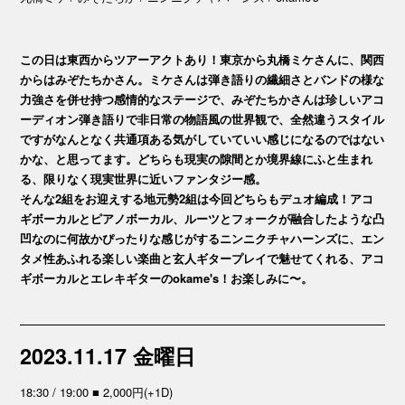
この日は東西からツアーアクトあり！東京から丸橋ミケさんに、関西
からはみぞたちかさん。ミケさんは弾き語りの繊細さとバンドの様な
力強さを併せ持つ感情的なステージで、みぞたちかさんは珍しいアコ
ーディオン弾き語りで非日常の物語風の世界観で、全然違うスタイル
ですがなんとなく共通項ある気がしていていい感じになるのではない
かな、と思ってます。どちらも現実の隙間とか境界線にふと生まれ
る、限りなく現実世界に近いファンタジー感。
そんな2組をお迎えする地元勢2組は今回どちらもデュオ編成！アコ
ギボーカルとピアノボーカル、ルーツとフォークが融合したような凸
凹なのに何故かぴったりな感じがするニンニクチャハーンズに、エン
タメ性あふれる楽しい楽曲と玄人ギタープレイで魅せてくれる、アコ
ギボーカルとエレキギターのokame's！お楽しみに〜。
2023.11.17 金曜日
18:30 / 19:00 ■ 2,000円(+1D)