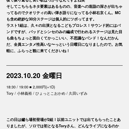
そしてこちらもネタ要素はあるものの、音楽への造詣の深さが出ちゃ
ってるのでクオリティの高い弾き語りになってる小林右京くん。MC
も含め絶妙な30分ステージは個人的にツボってます。
ラスト1組は、久々の出演となるこどもプロレス！サウンド的にはバ
ンドですが、パッドとシンセのみの編成で行われるステージは見た目
も曲もちょっと面白くてかっこいい、不思議なバンド！なんだかん
だ、全員エンタメ性高いな〜っという日曜日になりましたので。お気
軽に、ふらっと観に来てくださいね！
2023.10.20 金曜日
18:30 / 19:00 ■ 2,000円(+1D)
Tory / 小林義裕 / ひょっとこおかめ / 久田いずみ
この日は鑪ら場初登場が2組！以前ユニットでは出てもらったことあ
りましたが、ソロでは初となるToryさん、どんなライブになるのか