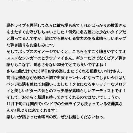
県外ライブも再開して久々に鑪ら場も来てくれたばっかりの横田さん
をまたすぐお呼びしちゃいました！何気に名古屋には少ないタイプだ
と思ってるんですが、誰にでも聴かせる実力のある素晴らしいポップ
な弾き語りをお楽しみに〜。
そしてポップスのイメージでいくと、こちらもすごく聴きやすくてオ
ススメなシンガーのヒラウチマイさん。ギターだけでなくピアノ弾き
語りもこなす、飽きさせない30分でとても良いですよね！
さらに曲だけでなくMCも含め楽しませてくれる稲森だいすけさん、
前回は残念ながら喉の不調で出演キャンセルになってしまい今回はリ
ベンジ出演も兼ねてお願いしました！クセになるキャッチーなメロデ
ィと美しいギターの音とのマッチ感が素晴らしいアーティストです！
そして、おそらく新譜も持ってきてくれるのではないでしょうか。
11月下旬には関西でバンドでの企画ライブも決まっている佐藤翼さ
んが7月ぶりに来てくれます！
楽しいが詰まった金曜日の夜、ぜひお越しくださいねっ。