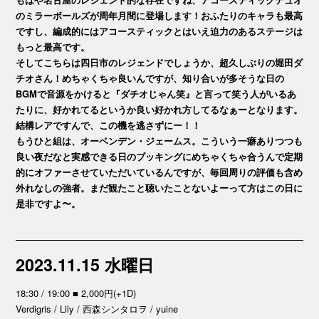
のミラーボールズが周年月間に登場します！おふたりのキャラも最高
ですし、編成的にはアコースティックとはいえ迫力のあるステージは
もっと最高です。
そしてこちらは四日市のレジェンドでしょうか、超久しぶりの堀田ダ
チオさん！めちゃくちゃ良いんですが、知り合いが多そうな日の
BGMで音源をかけると『ダチオじゃん笑』と言って笑う人がいるあ
たりに、好かれてるというか良い好かれ方してるなぁーとなります。
結構レアですんで、この機を逃さずにー！！
もうひと組は、オーベンデン・ジェームス。こういう一癖ありつつも
良い夜だなと実感できる日のブッキングにめちゃくちゃ合うんで定期
的にオファーさせていただいているんですが、毎回周りの評価も含め
外れなしの強者。まだ観たこと聴いたことないよーって方はこの日に
是非ですよ〜。
2023.11.15 水曜日
18:30 / 19:00 ■ 2,000円(+1D)
Verdigris / Lily / 西森シンタロヲ / yuine