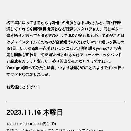
名古屋に戻ってきてからは2回目の出演となるLilyさんと、前回初出
演してくれて今回2回目出演となる西森シンタロヲさん。同じギター
弾き語りと言っても弾き方ひとつで印象が変わるもの、ですがこの日
はプレイスタイルそのものが全然違うので分かりやすく違いを楽しめ
る1日！いわゆる紅一点ポジションにピアノ弾き語りyuineさんも決
定し楽器も変わり、初登場Verdigrisさんはアコースティックバンド
と編成もガラッと変わり、盛り沢山な夜となりそうですね〜。
Verdigris(調べてみたら緑青、つまりは錆びのことのようです)っぽい
サウンドなのかも楽しみ。
お気軽にどうぞ〜！
2023.11.16 木曜日
18:30 / 19:00 ■ 2,000円(+1D)
丸橋ミケ / みぞたちか / ニンニクチャハーンズ / okame's