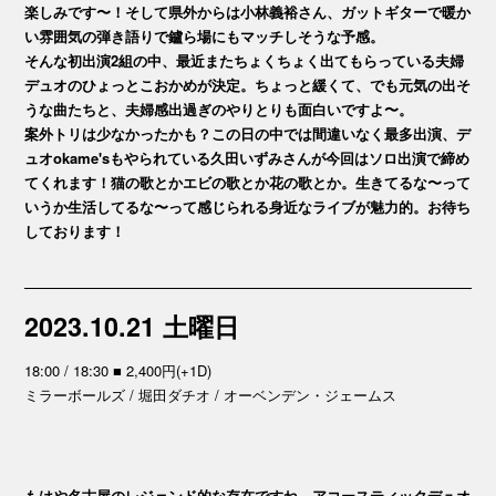
楽しみです〜！そして県外からは小林義裕さん、ガットギターで暖か
い雰囲気の弾き語りで鑪ら場にもマッチしそうな予感。
そんな初出演2組の中、最近またちょくちょく出てもらっている夫婦
デュオのひょっとこおかめが決定。ちょっと緩くて、でも元気の出そ
うな曲たちと、夫婦感出過ぎのやりとりも面白いですよ〜。
案外トリは少なかったかも？この日の中では間違いなく最多出演、デ
ュオokame'sもやられている久田いずみさんが今回はソロ出演で締め
てくれます！猫の歌とかエビの歌とか花の歌とか。生きてるな〜って
いうか生活してるな〜って感じられる身近なライブが魅力的。お待ち
しております！
2023.10.21 土曜日
18:00 / 18:30 ■ 2,400円(+1D)
ミラーボールズ / 堀田ダチオ / オーベンデン・ジェームス
もはや名古屋のレジェンド的な存在ですね、アコースティックデュオ