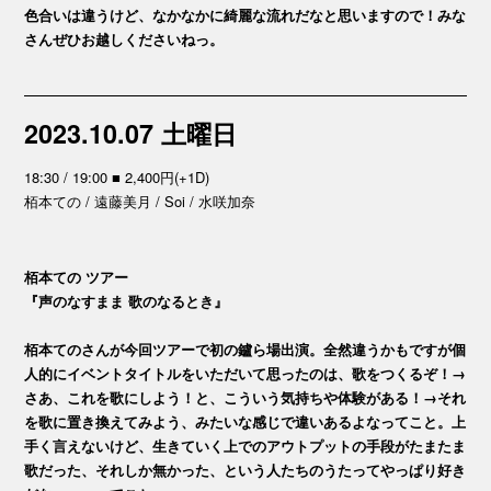
色合いは違うけど、なかなかに綺麗な流れだなと思いますので！みな
さんぜひお越しくださいねっ。
2023.10.07 土曜日
18:30 / 19:00 ■ 2,400円(+1D)
栢本ての / 遠藤美月 / Soi / 水咲加奈
栢本ての ツアー
『声のなすまま 歌のなるとき』
栢本てのさんが今回ツアーで初の鑪ら場出演。全然違うかもですが個
人的にイベントタイトルをいただいて思ったのは、歌をつくるぞ！→
さあ、これを歌にしよう！と、こういう気持ちや体験がある！→それ
を歌に置き換えてみよう、みたいな感じで違いあるよなってこと。上
手く言えないけど、生きていく上でのアウトプットの手段がたまたま
歌だった、それしか無かった、という人たちのうたってやっぱり好き