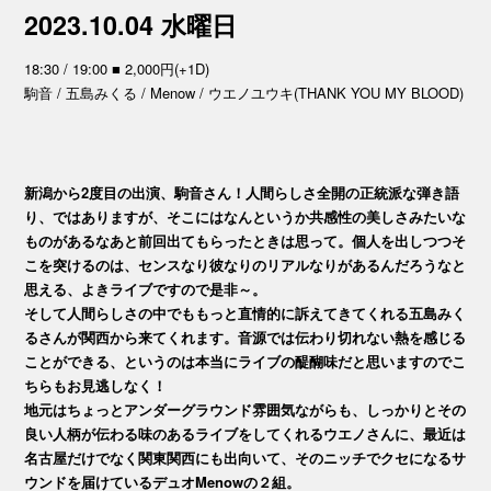
2023.10.04 水曜日
18:30 / 19:00 ■ 2,000円(+1D)
駒音 / 五島みくる / Menow / ウエノユウキ(THANK YOU MY BLOOD)
新潟から2度目の出演、駒音さん！人間らしさ全開の正統派な弾き語
り、ではありますが、そこにはなんというか共感性の美しさみたいな
ものがあるなあと前回出てもらったときは思って。個人を出しつつそ
こを突けるのは、センスなり彼なりのリアルなりがあるんだろうなと
思える、よきライブですので是非～。
そして人間らしさの中でももっと直情的に訴えてきてくれる五島みく
るさんが関西から来てくれます。音源では伝わり切れない熱を感じる
ことができる、というのは本当にライブの醍醐味だと思いますのでこ
ちらもお見逃しなく！
地元はちょっとアンダーグラウンド雰囲気ながらも、しっかりとその
良い人柄が伝わる味のあるライブをしてくれるウエノさんに、最近は
名古屋だけでなく関東関西にも出向いて、そのニッチでクセになるサ
ウンドを届けているデュオMenowの２組。