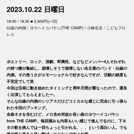
2023.10.22 日曜日
18:00 / 18:30 ■ 2,000円(+1D)
白線の内側 / ヨウヘイコバヤシ(THE CAMP) / 小林右京 / こどもプロ
レス
ポエトリー、ロック、演劇、即興性、などなどメンバー4人それぞれ
の持つ癖が集結し、崩壊しそうで崩壊しない名古屋のバンド・白線の
内側。その危うさがエモーショナルで好きなんですが、活動の頻度も
不安定でして笑
今回は活発に動き始めたタイミングと周年月間が重なったので、運良
く出演してもらえました〜。
そんな白線の内側のシリアスだけどコミカルな感じに完全に引っ張ら
れた今回のブッキング。
全曲ネタを含むけど、メロ含め何故か良い曲のヨウヘイコバヤシ
from THE CAMP。毎回掴みも内容もいい感じで進んでるのに、下ネ
タの歌を挟んでは一回ちょっと引かれる、、、という面白い人。でも
後で振り返ると良い歌ばっかりなんですよね笑