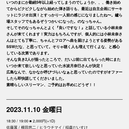
いつのまにか勤続5年以上経ってしまうのでしょうか、、、働き始め
てからビクビクしながら始めた弾き語りも、最近は自主企画にサーキ
ットにラジオ出演！とすっかり一人前の感じになりましたね〜。鑪ら
場スタッフでもあるぞうつかいになった。のなっちゃん。
そしてそのなっちゃんとよく『良いですな！』と話している小林未奈
さんが来てくれます！実力はもちろんですが、個人的には小林未奈さ
んはとても丁寧に、ちゃんとフロアへ曲を届けようとする姿勢がある
SSWだな、と思っていて。そりゃ聴く人も増えて行くよな、と感心
している次第であります。
そんな良き2人が揃ったところで、だいぶ前に出てもらった時にまた
いつか来て欲しいなと思っていた水波月奈巳さんが決定！
広島なんで、なかなか呼びづらいなぁと思っていたのですがオファー
したら即快諾してくださいました。
素晴らしいスリーマン、ご予約はお早めにどうぞ！！
2023.11.10 金曜日
18:30 / 19:00 ■ 2,000円(+1D)
佐藤翼 / 横田悠二 / ヒラウチマイ / 稲森だいすけ