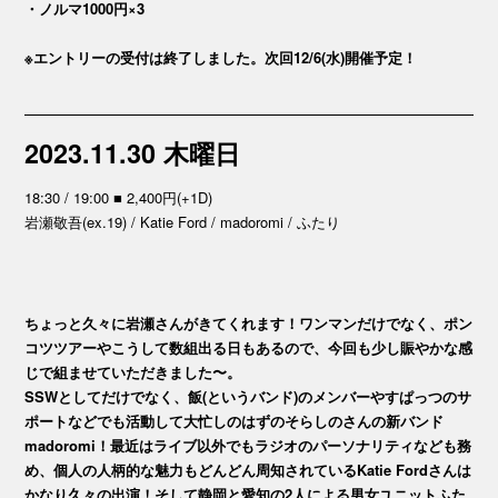
・ノルマ1000円×3
※エントリーの受付は終了しました。次回12/6(水)開催予定！
2023.11.30 木曜日
18:30 / 19:00 ■ 2,400円(+1D)
岩瀬敬吾(ex.19) / Katie Ford / madoromi / ふたり
ちょっと久々に岩瀬さんがきてくれます！ワンマンだけでなく、ポン
コツツアーやこうして数組出る日もあるので、今回も少し賑やかな感
じで組ませていただきました〜。
SSWとしてだけでなく、飯(というバンド)のメンバーやすぱっつのサ
ポートなどでも活動して大忙しのはずのそらしのさんの新バンド
madoromi！最近はライブ以外でもラジオのパーソナリティなども務
め、個人の人柄的な魅力もどんどん周知されているKatie Fordさんは
かなり久々の出演！そして静岡と愛知の2人による男女ユニットふた