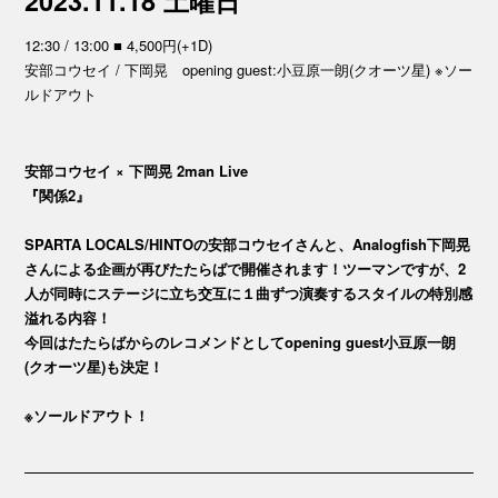
2023.11.18 土曜日
12:30 / 13:00 ■ 4,500円(+1D)
安部コウセイ / 下岡晃 opening guest:小豆原一朗(クオーツ星) ※ソー
ルドアウト
安部コウセイ × 下岡晃 2man Live
『関係2』
SPARTA LOCALS/HINTOの安部コウセイさんと、Analogfish下岡晃
さんによる企画が再びたたらばで開催されます！ツーマンですが、2
人が同時にステージに立ち交互に１曲ずつ演奏するスタイルの特別感
溢れる内容！
今回はたたらばからのレコメンドとしてopening guest小豆原一朗
(クオーツ星)も決定！
※ソールドアウト！