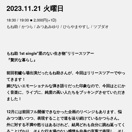
2023.11.21 火曜日
18:30 / 19:00 ■ 2,000円(+1D)
もね助 / かつら / みつあみゆり / ひらやまやすし / ツブダオ
もね助 1st single"星のない生き物″リリースツアー
『贅沢な暮らし』
前回初鑪ら場出演だったもね助さんが、今回はリリースツアーでやっ
てきます！
媚びないエモーショナルな弾き語りだった印象なので、今回はとにか
く音楽に、ライブに、純度の高い人たちをブッキングさせていただき
ました！
12月には前回フル開催できなかった企画のリベンジもあります、悩
みつつ迷いつつ、表現することで道を辿り続けているかつらさん。
外に対する不満や怒りはあるけれど、結局どれも自分に跳ね返ってく
ることばかり。そんな行き場のない感情を自身の言葉で表現し、そし