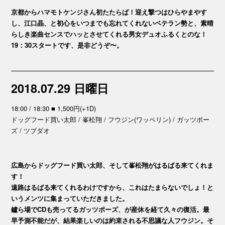
京都からハマモトケンジさん初たたらば！迎え撃つはひらやまやす
し、江口晶、と初心をいつまでも忘れてくれないベテラン勢と、素晴
らしき楽曲センスでハッとさせてくれる男女デュオふるくとのな！
19：30スタートです、是非どうぞ〜。
2018.07.29 日曜日
18:00 / 18:30 ■ 1,500円(+1D)
ドッグフード買い太郎 / 峯松翔 / フウジン(ワッペリン) / ガッツポー
ズ / ツブダオ
広島からドッグフード買い太郎、そして峯松翔がはるばる来てくれま
す！
遠路はるばる来てくれるわけですから、これはたまらないでしょ！と
いうメンツに集まっていただきました。
鑪ら場でCDも売ってるガッツポーズ、が産休を経て久々の復活。最
早予測不能だが、結果楽しいのは約束される不思議な人フウジン。そ