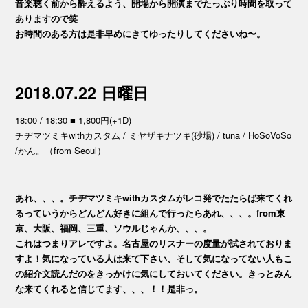
音楽聴く前から酔えるよう、開場から開演までたっぷり時間を取って
ありますので笑
お時間のある方は是非早めにきてゆったりしてくださいね〜。
2018.07.22 日曜日
18:00 / 18:30 ■ 1,800円(+1D)
チヂマツミキwithカスタム / ミヤザキナツキ(砂場) / tuna / HoSoVoSo
/かん。（from Seoul）
あれ、、、。チヂマツミキwithカスタムがレコ発でたたらば来てくれ
るっていうからどんどん好きに組んで行ったらあれ、、、。from東
京、大阪、福岡、三重、ソウルじゃんか、、、。
これはつまりアレですよ。名古屋のリスナーの度量が試されておりま
すよ！気になっている人は来て下さい、そして気になってない人もこ
の紹介文読んだのをきっかけに気にしておいてください。きっとみん
な来てくれると信じてます、、、！！是非っ。