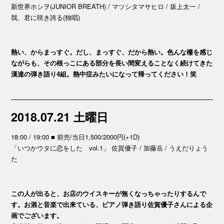
新世界ホシヲ(JUNIOR BREATH) / マツシタマサヒロ / 坂上太一 /
我、君に咲き誇る(独唱)
熱い、からまっすぐ。だし、まっすぐ、だから熱い。色んな柵を感じ
ながらも、その根っこにある部分を長い間変えることなく続けてきた
漢達の弾き語り4組。熱中症みたいになって帰ってください！笑
2018.07.21 土曜日
18:00 / 19:00 ■ 前売/当日1,500/2000円(+1D)
「いつかウタに恋をした vol.1」 佐賀優子 / 加藤岳 / うえだりょう
た
この人が出ると、お店のウイスキーが無くなっちゃったりするんで
す。お酒と音楽で出来ている、ピアノ弾き語り佐賀優子さんによる企
画でございます。