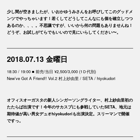
少し間が空きましたが、いおかゆうみさんをお呼びしてこのグッドメ
ンツでやっちゃいます！若くしてどうしてこんなにも個を確立しつつ
あるのか、、、。不思議ですが、いいから何の問題もありませんね！
どうぞ、お試しがてらでもいいので見にいらしてください〜。
2018.07.13 金曜日
18:30 / 19:00 ■ 前売/当日 ¥2,500/3,000 (1Ｄ代別)
New’ve Got A Friend!! Vol.2 村上紗由里 / SETA / hiyokudori
オフィスオーガスタの新人シンガーソングライター、村上紗由里初の
たたらば出演です！今年のサカスプにも参戦していたSETA、地元は
期待値が高い男女デュオhiyokudoriも出演決定。スリーマンで開催
ですっ。