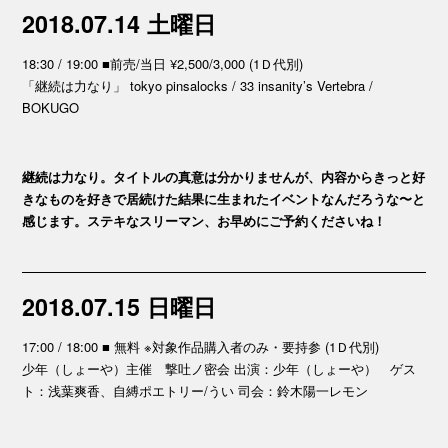
2018.07.14 土曜日
18:30 / 19:00 ■前売/当日 ¥2,500/3,000 (1Ｄ代別)
「継続は力なり」 tokyo pinsalocks / 33 insanity’s Vertebra /
BOKUGO
継続は力なり。タイトルの真意は分かりませんが、内容からきっと好
きなものを好きで居続けた結果に生まれたイベントなんだろうな〜と
感じます。ステキなスリーマン、お早めにご予約くださいね！
2018.07.15 日曜日
17:00 / 18:00 ■ 無料 ※対象作品購入者のみ・要持参 (1Ｄ代別)
少年（しょーや）主催 撃吐ノ密会 出演：少年（しょーや） ゲス
ト：浅葉爽香、自縛ポエトリー/うい 司会：鈴木陽一レモン