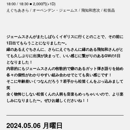
18:00 / 18:30 ■ 2,000円(+1D)
えぐちあきら / オーベンデン・ジェームス / 飛知和恵次 / 松笛晶
ジェームスさんがまたしばらくイギリスに行くとのことで、その前に
1日出てもらうことになりました〜。
縁のあるえぐちさんに、さらにえぐちさんに縁のある飛知和さんがと
ても久しぶりに出演が決まって、いい感じに繋がりのあるGWの1日
となりました！
内容的にもジェームスさんの牧歌的で癖のあるガット弾き語りを始め
各々の個性がわかりやすい組み合わせでとても良い感じです！
そこに年齢差いくつなんだろう？若手から松笛くんをぶっ込みまして
笑
全く物怖じしない松笛くんの人柄も音楽もめっちゃいいので、より楽
しみになりました〜。ぜひお越しくださいね！！
2024.05.06 月曜日