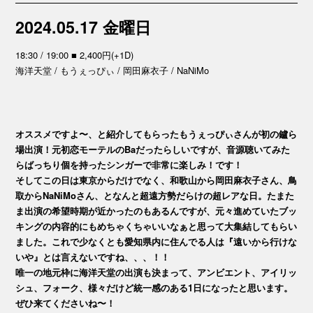
2024.05.17 金曜日
18:30 / 19:00 ■ 2,400円(+1D)
海洋天堂 / もうぇっぴぃ / 岡田麻衣子 / NaNiMo
オススメですよ〜、と紹介してもらったもうぇっぴぃさんが初の鑪ら
場出演！元初恋モーテルのBaだったらしいですが、音源聴いてみた
らばっちり個を持ったシンガーで非常に楽しみ！です！
そしてこの日は東京からだけでなく、和歌山から岡田麻衣子さん、鳥
取からNaNiMoさん、となんと超遠方勢だらけの超レアな日。たまた
ま出演の希望時期が近かったのもあるんですが、元々進めていたブッ
キングの内容的にもめちゃくちゃいいなぁと思って大集結してもらい
ました。これで少なくとも愛知県内に住んでる人は『遠いから行けな
いや』とは言えないですね、、、！！
唯一の地元枠に海洋天堂の出演も決まって、アンビエント、アイリッ
シュ、フォーク、様々だけど統一感のある1日になったと思います。
ぜひ来てくださいね〜！