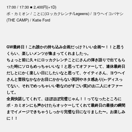
17:00 / 17:30 ■ 2,400円(+1D)
ボ・カミオン / ことに(ロッカクレンチ/Legeens) / ヨウヘイコバヤシ
(THE CAMP) / Katie Ford
GW最終日！これ誰かの持ち込み企画だっけ？いい企画〜！！と思う
くらい、楽しいメンツが集まってくれましたっ。
ちょっと前に久々にロッカクレンチことにさんの弾き語りで出てもら
った時にソロもめっちゃいいな！と思ってオファーして、連休最終日
だしとにかく楽しい日にしたいなと思って、ケイティさん、ヨウヘイ
さんと普段なかなかお目にかからない英詞やネタ感あり(←ディスっ
てない、それでめっちゃいい歌なのがすごい笑)のお二人にオファー
して。
全員快諾してくれて、ほぼほぼ完璧じゃん！！ってなったところに
ボ・カミオンにも声かけたらオッケーしてくれて最終日の最後の瞬間
までイメージできちゃうしっかり完璧な日になりました〜。お楽しみ
に！！