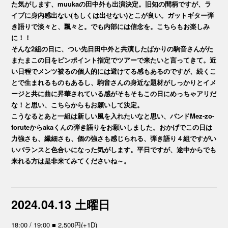
た気がします、muukaの田中外も出演決定。旧知の間柄ですが、ラ
イブに身内感出ない(もしくは出せない)とこが良い。ガットギター弾
き語りで淡々と、飄々と。でも内部には信念を。こちらもお楽しみ
に！！
そんな2組の日に、つい先日田中外と共演したばかりの駒音さんがた
またまこの日をピンポイント指定でツアーで来たいと言ってきて。近
い日程でメンツ被るの個人的には避けてる感もあるのですが、続くこ
とで生まれるものもあるし、駒音さんの身近な題材がしっかりとイメ
ージと共に曲に昇華されている感がそもそもこの日にめっちゃアリだ
な！と思い、こちらからもお願いして決定。
こうなるとあと一組は新しい風を入れたいなと思い、バンドMez-zo-
foruteからakaくんの弾き語りをお願いしました。おかげでこの日は
力強さも、繊細さも、個の強さも感じられる、弾き語り４組ですがい
いバランスと色合いになった気がします。平日ですが、途中からでも
来れる方は是非来てみてくださいね～。
2024.04.13 土曜日
18:00 / 19:00 ■ 2,500円(+1D)