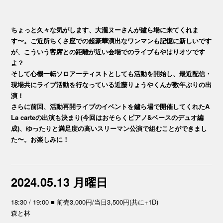
ちょっと久々な気がします、大瀧ヌーさんが鑪ら場に来てくれま
す〜。ご近所ちくさ座での超豪華演出なワンマンも記憶に新しいです
が、こういう客席との距離が近い会場でのライブもやはりオツです
よ？
そして心機一転ソロアーティストとしても活動を開始し、最近配信・
現場共にライブ活動を行なっている近藤りょうやくんが数年ぶりの出
演！
さらに前回、活動再開ライブのイベントを鑪ら場で開催してくれたA
La carteの出演も決まり(今回はおそらくピアノ&ベースのデュオ編
成)、ゆったりと満足度の高いスリーマン公演で組むことができまし
た〜。お楽しみに！
2024.05.13 月曜日
18:30 / 19:00 ■ 前売3,000円/当日3,500円(共に+1D)
森と林