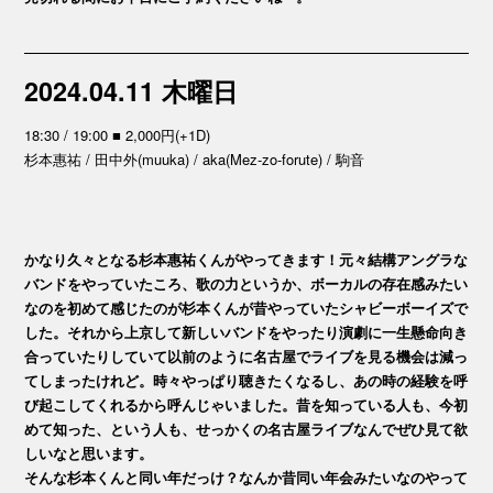
2024.04.11 木曜日
18:30 / 19:00 ■ 2,000円(+1D)
杉本惠祐 / 田中外(muuka) / aka(Mez-zo-forute) / 駒音
かなり久々となる杉本惠祐くんがやってきます！元々結構アングラな
バンドをやっていたころ、歌の力というか、ボーカルの存在感みたい
なのを初めて感じたのが杉本くんが昔やっていたシャビーボーイズで
した。それから上京して新しいバンドをやったり演劇に一生懸命向き
合っていたりしていて以前のように名古屋でライブを見る機会は減っ
てしまったけれど。時々やっぱり聴きたくなるし、あの時の経験を呼
び起こしてくれるから呼んじゃいました。昔を知っている人も、今初
めて知った、という人も、せっかくの名古屋ライブなんでぜひ見て欲
しいなと思います。
そんな杉本くんと同い年だっけ？なんか昔同い年会みたいなのやって