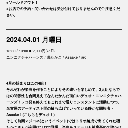
※ソールドアウト！
※お店での予約・問い合わせは受け付けておりませんのでご注意くだ
さい。
2024.04.01 月曜日
18:30 / 19:00 ■ 2,000円(+1D)
ニンニクチャハーンズ / 磯たかこ / Asaake / aro
4月の始まりはこの4組！
それぞれが楽曲を作ることによりその違いも楽しめて、2人組ならで
はの関係性も合間見えてなんだかんだ面白いデュオ・ニンニクチャハ
ーンズ！レコ発も終えてもこれまで通りコンスタントに活動しつつ、
名古屋のアーティスト間の輪も広げていっている静かな開拓者・
Asaake！(こちらもデュオ！)
そして前回マジコネ(というイベント)ではトリオ編成で出てくれた磯
たかこさんが今回はソロで登場、楽曲もステージも純度高めで聴かせ