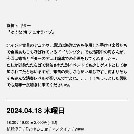
篠笛 × ギター
『ゆうな 海 デュオライブ』
北インド古典のデュオや、最近は海洋ごみを使用した手作り楽器たち
で全国あちこち呼ばれている『ゴミンゾク』でも活躍中の海さんが、
今回は篠笛とギターのデュオ編成での企画をしてくれました～。
たしか以前たたらばで開催された別イベントでも少しゲストとして参
加されてたと思いますが、篠笛の美しさも良い感じですし何よりそも
そもみんな演奏レベルが高いんですよね、、、！！ちょっとした興味
でも是非一度聴きに来てくださいね。
2024.04.18 木曜日
18:30 / 19:00 ■ 2,000円(+1D)
杉野淳子 / Dとゆるこ.jp / マノタイチ / yuine