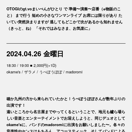
OTOGIのgt.voまいぺんがひとり で 準備〜演奏〜店番（※物販のこ
と） まで行う 短めの小さなワンマンライブ お席には限りがあり た
いてい突然決まりますが 逃してもどこかで次があるかも知れません
（きっと、ね） 「それではみなさま、お気楽に」
2024.04.26 金曜日
18:30 / 19:00 ■ 2,000円(+1D)
okame's / ザラメ / うぺぽうぽぽ / madoromi
確か九州の方から来られていたかと！うぺぽうぽぽさんが数年ぶりの
出演です！
遠いところから名古屋までやってくるということで、地元も鑪ら場ら
しい音楽とエンターテイメントでお迎えしようと、同じデュオとして
okame'sに、バンドのmadoromiに出演をお願いしました〜。各々の
音楽性やセンスはもちろん、アコースティック、そしてバンドによる