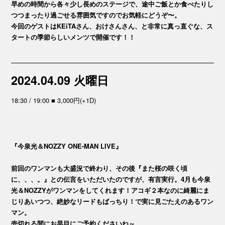
早めの時間から各々少し長めのステージで、途中ご飯とか食べたりし
つつまったり過ごせる雰囲気ですのでお気軽にどうぞ〜。
今回のゲストはKEiTAさん、おけさんさん、と非常に真っ直ぐな、ス
タートの季節らしいメンツで開催です！！
2024.04.09 火曜日
18:30 / 19:00 ■ 3,000円(+1D)
『今泉光＆NOZZY ONE-MAN LIVE』
前回のワンマンも大盛況で終わり、その後『また桜の咲く頃
に、、、。』との伝言をいただいたのですが、有言実行。4月も今泉
光＆NOZZYがワンマンをしてくれます！アコギ２本なのに綺麗にま
じりあいつつ、絶妙なリードもばっちり！で実に見ごたえのあるワン
マン。
売切れる間にお早目にご予約くださいね～。