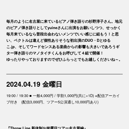
毎月のように名古屋に来ているピアノ弾き語りの杉野淳子さん。地元
のピアノ弾き語りとしてyuineさんに出演をお願いしつつ、せっかく
毎月来ているなら普段出会わないメンツでいい感じに組もう！と思
い、ベクトルは違えど個性ありそうな初出演のDUO・Dとゆる
こ.jp、そしてワードセンスある楽曲からの影響も大きいであろうギ
ター弾き語りのマノタイチくんをお呼びして４組で開催！
ゆったりやっておりますのでぜひふらっとでもお越しくださいね～。
2024.04.19 金曜日
19:00 / 19:30 ■ 一般4,000円 / 学割1,000円(共に+1D) ※配信アーカイ
ブ付き (配信3,000円、ツアー5公演通し10,000円あり)
『Throw Line 新体制お披露目ツアー名古屋編』