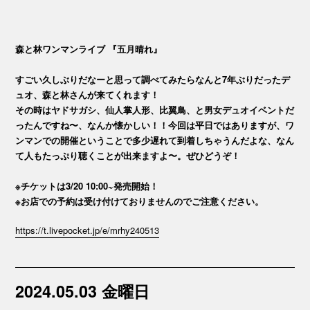
森と林ワンマンライブ 『五月晴れ』
すごい久しぶりだなーと思って調べてみたらなんと7年ぶりだったデ
ュオ、森と林さんが来てくれます！
その時はヤドサガシ、仙人掌人形、比翼鳥、と男女デュオイベントだ
ったんですね〜、なんか懐かしい！！今回は平日ではありますが、ワ
ンマンでの開催ということで多少遅れて到着しちゃうんだよな、なん
て人もたっぷり聴くことが出来ますよ〜。ぜひどうぞ！
※チケットは3/20 10:00~発売開始！
※お店での予約は受け付けておりませんのでご注意ください。
https://t.livepocket.jp/e/mrhy240513
2024.05.03 金曜日