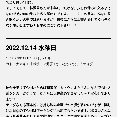
てより良い1日に。
そしてそして、林愛果さんが来年だったかな、少しお休みに入るよう
なのでその前のラスト名古屋かもですよ、、、！この日はこんなに良
き歌うたいの中ではありますが、最後にさらに上書きをしてくれそう
な予感がしますね！お早めにご予約下さい！！
2022.12.14 水曜日
18:30 / 19:00 ■ 1,800円(+1D)
カトウナオキ / 辻ポポロン元彦 / かいとかいだ。 / ティダ
紹介を受けて今回たたらば初出演、カトウナオキさん。なんでも巨人
系シンガーだそうで、たたらば天井高めで良かった～と安心しており
ます！
ティダさんも基本的には持ち込み企画での出演が多いのですが、楽し
げな日なので今回はブッキングにも出てもらいます！ポポロンさんは
もう無茶苦茶久しぶりの出演で、ユニークで誰でも楽しめるライブだ