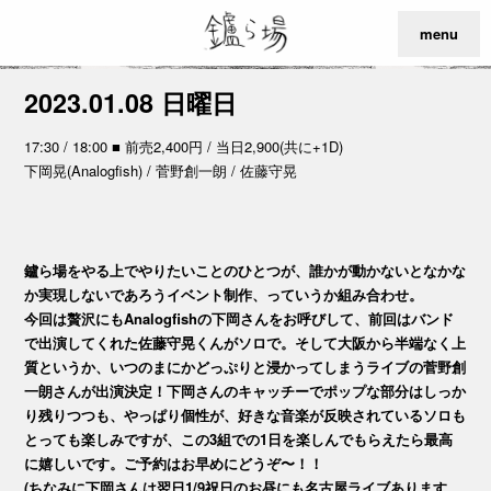
menu
2023.01.08 日曜日
17:30 / 18:00 ■ 前売2,400円 / 当日2,900(共に+1D)
下岡晃(Analogfish) / 菅野創一朗 / 佐藤守晃
鑪ら場をやる上でやりたいことのひとつが、誰かが動かないとなかな
か実現しないであろうイベント制作、っていうか組み合わせ。
今回は贅沢にもAnalogfishの下岡さんをお呼びして、前回はバンド
で出演してくれた佐藤守晃くんがソロで。そして大阪から半端なく上
質というか、いつのまにかどっぷりと浸かってしまうライブの菅野創
一朗さんが出演決定！下岡さんのキャッチーでポップな部分はしっか
り残りつつも、やっぱり個性が、好きな音楽が反映されているソロも
とっても楽しみですが、この3組での1日を楽しんでもらえたら最高
に嬉しいです。ご予約はお早めにどうぞ〜！！
(ちなみに下岡さんは翌日1/9祝日のお昼にも名古屋ライブあります。