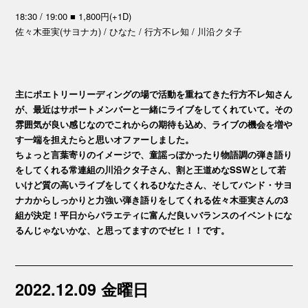
18:30 / 19:00 ■ 1,800円(+1D)
佐々木亜実(サヨナカ) / ひなた / 行方不レ知 / 川沿クタ子
主にポエトリーリーディングの場で活動を重ねてきた行方不レ知さん
が、最近はサポートメンバーと一緒にライブをしてくれていて。その
雰囲気が良い感じなのでこれからの期待も込め、ライブの機会を増や
す一端を担えたらと思いオファーしました。
ちょっと言葉寄りのイメージで、童謡っぽかったり物語調の弾き語り
をしてくれる常連組の川沿クタ子さん、割と王道めなSSWとして若
いけど質の高いライブをしてくれるひなたさん、そしてバンド・サヨ
ナカからしっかりと力強い弾き語りをしてくれる佐々木亜実さんの3
組が決定！平日からバラエティに富んだ良いバランスのイベントにな
るんじゃないかな、と思ってますのでゼヒ！！です。
2022.12.09 金曜日