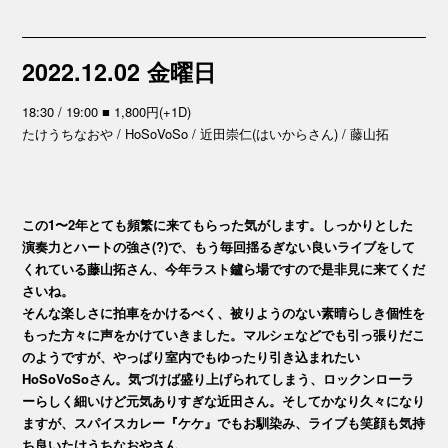
2022.12.02 金曜日
18:30 / 19:00 ■ 1,800円(+1D)
たけうちなおや / HoSoVoSo / 近田崇仁(はいからさん) / 藤山拓
この1〜2年とても頻繁に来てもらった気がします。しっかりとした
演奏力とハートの強さ(?)で、もう毎回揺るぎない良いライブをして
くれている藤山拓さん、今年ラスト鑪ら場ですので是非見に来てくだ
さいね。
そんな楽しさに拍車をかけるべく、被りようのない素晴らしき個性を
もった方々に声をかけていきました。マルシェなどでも引っ張りだこ
のようですが、やっぱり室内でもゆったり引き込まれたい
HoSoVoSoさん。気づけば盛り上げられてしまう、ロックンローラ
ーらしく細いけど元気ありすぎな近田さん。そしてかなり久々になり
ますが、スパイスカレー『ケケ』でもお馴染み、ライブも笑顔も気持
ち良いたけうちなおやさん。