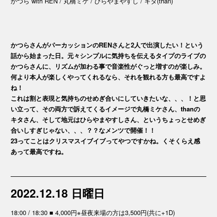
かつら with REN / 丸橋ミケ / ひらやまやすし / キタ(than)
かつらさんがパーカッションのRENさんと2人で出演したい！という
話から始まった日。元々シンプルに気持ちを伝えるタイプのライブの
かつらさんに、リズムが加わる事で音楽性がぐっと増すのが楽しみ。
何より本人が楽しくやってくれるなら、それを観れる方も最高ですよ
ね！
これは割と表現と気持ちのせめぎ合いにしていきたいな、、、！と思
い立って、その両方で訴えてくるイメージで丸橋ミケさん、thanの
キタさん、そして地元はひらやまやすしさん、というちょっとせめぎ
合いしすぎじゃない、、、？？なメンツで開催！！
23ってことはクリスマスイブイブってやつですかね。くそくらえ感
あって最高ですね。
2022.12.18 日曜日
18:00 / 18:30 ■ 4,000円※昼夜来場の方は3,500円(共に+1D)