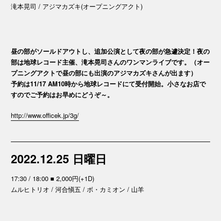
滝本晃司 / アジマカズキ(オープニングアクト)
昼の部がソールドアウトし、追加公演として夜の部が急遽決定！夜の
部は地球レコード主催、滝本晃司さんのワンマンライブです。（オー
プニングアクトで昼の部にも出演のアジマカズキさんが出ます）
予約は11/17 AM10時から地球レコードにて受付開始。小さなお店で
すのでご予約はお早めにどうぞ～。
http://www.officek.jp/3g/
2022.12.25 日曜日
17:30 / 18:00 ■ 2,000円(+1D)
ムルヒトリオ / 河合愼五 / ボ・カミオン / 山羊