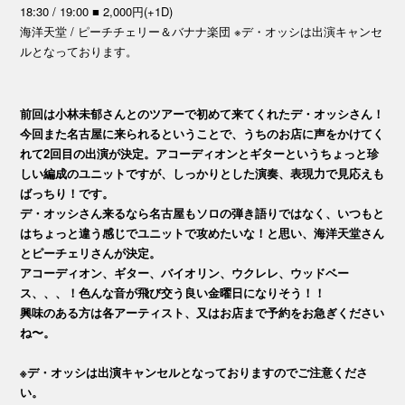
18:30 / 19:00 ■ 2,000円(+1D)
海洋天堂 / ピーチチェリー＆バナナ楽団 ※デ・オッシは出演キャンセ
ルとなっております。
前回は小林未郁さんとのツアーで初めて来てくれたデ・オッシさん！
今回また名古屋に来られるということで、うちのお店に声をかけてく
れて2回目の出演が決定。アコーディオンとギターというちょっと珍
しい編成のユニットですが、しっかりとした演奏、表現力で見応えも
ばっちり！です。
デ・オッシさん来るなら名古屋もソロの弾き語りではなく、いつもと
はちょっと違う感じでユニットで攻めたいな！と思い、海洋天堂さん
とピーチェリさんが決定。
アコーディオン、ギター、バイオリン、ウクレレ、ウッドベー
ス、、、！色んな音が飛び交う良い金曜日になりそう！！
興味のある方は各アーティスト、又はお店まで予約をお急ぎください
ね〜。
※デ・オッシは出演キャンセルとなっておりますのでご注意くださ
い。