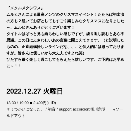
『メクルメクシワス』
ムルヒさんによる最高メンツのクリスマスイベント！たたらば初出演
の方も２組いてお店としてもすごく楽しみなクリスマスになりました
～、ムルヒさんありがとうございます！
タイトルはぱっと見も紛らわしい感じですが、繰り返し読むとあら不
思議。この日にふさわしいあの言葉に聞こえてきます。（と説明した
ものの、正直結構怪しいラインだな、、、と個人的には思っておりま
すが。皆さんは優しいから大丈夫ですよね笑）
ひたすら緩く楽しく過ごしてもらえたら嬉しいです、ご予約はお早め
に～！！
2022.12.27 火曜日
18:30 / 19:00 ■ 2,400円(+1D)
ぞうつかいになった。 / 初音 / support accordion:橘川宗明 ※ソー
ルドアウト