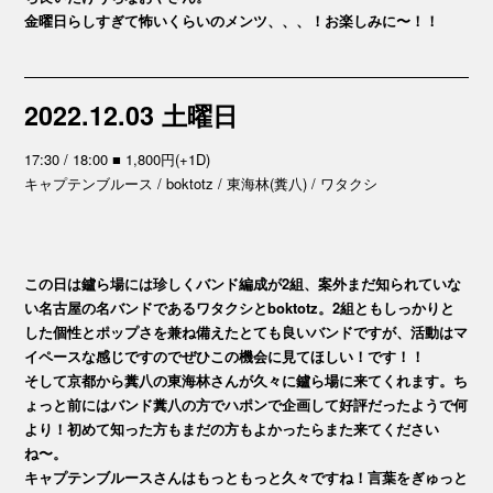
金曜日らしすぎて怖いくらいのメンツ、、、！お楽しみに〜！！
2022.12.03 土曜日
17:30 / 18:00 ■ 1,800円(+1D)
キャプテンブルース / boktotz / 東海林(糞八) / ワタクシ
この日は鑪ら場には珍しくバンド編成が2組、案外まだ知られていな
い名古屋の名バンドであるワタクシとboktotz。2組ともしっかりと
した個性とポップさを兼ね備えたとても良いバンドですが、活動はマ
イペースな感じですのでぜひこの機会に見てほしい！です！！
そして京都から糞八の東海林さんが久々に鑪ら場に来てくれます。ち
ょっと前にはバンド糞八の方でハポンで企画して好評だったようで何
より！初めて知った方もまだの方もよかったらまた来てください
ね〜。
キャプテンブルースさんはもっともっと久々ですね！言葉をぎゅっと