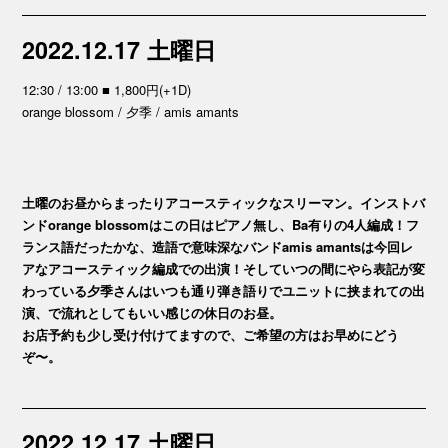
2022.12.17 土曜日
12:30 / 13:00 ■ 1,800円(+1D)
orange blossom / 夕季 / amis amants
土曜のお昼からまったりアコースティックなスリーマン。インストバ
ンドorange blossomはこの日はピアノ無し、Ba有りの4人編成！フ
ランス語だったかな、造語で意味深なバンドamis amantsは今回レ
アなアコースティック編成での出演！そしていつの間にやら表記が変
わっている夕季さんはいつも通り弾き語りでユニットに挟まれての出
演、で流れとしてもいい感じの休日のお昼。
お店予約も少し受け付けてますので、ご希望の方はお早めにどう
ぞ〜。
2022.12.17 土曜日