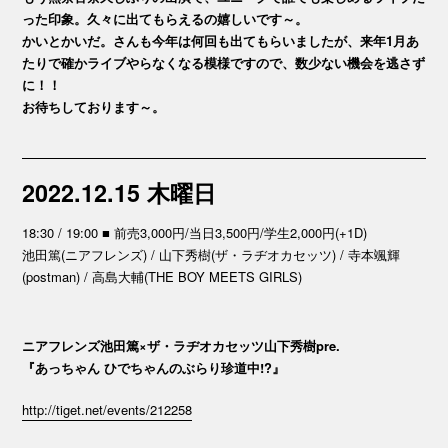
った印象。久々に出てもらえるの嬉しいです～。
かいとかいだ。さんも今年は何回も出てもらいましたが、来年1月あ
たりで確かライブやらなくなる模様ですので、数少ない機会を逃さず
に！！
お待ちしております～。
2022.12.15 木曜日
18:30 / 19:00 ■ 前売3,000円/当日3,500円/学生2,000円(+1D)
池田篤(ニアフレンズ) / 山下秀樹(ザ・ラヂオカセッツ) / 寺本颯輝
(postman) / 高島大輔(THE BOY MEETS GIRLS)
ニアフレンズ池田篤×ザ・ラヂオカセッツ山下秀樹pre.
『あっちゃん ひでちゃんのぶらり珍道中!?』
http://tiget.net/events/212258