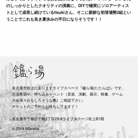
のしっかりとしたクオリティの演奏に、DIYで確実にソロアーティス
トとして成長し続けているItsukiさん、そこに新鮮な初登場勢2組とい
うことでこれも良き夏休みの平日になりそうです！！
名古屋市吹上にありますライブスペース『鑪ら場(たたらば)』です。
出演希望や、持ち込みイベント（音楽、演劇、展示、映像、ゲーム
大会等々おもしろそうな事）ご相談下さい。
チケットのご予約もお待ちしてます！！
名古屋市千種区千種3丁目29-8ライフステージ吹上B1階
© 2014 tataraba.