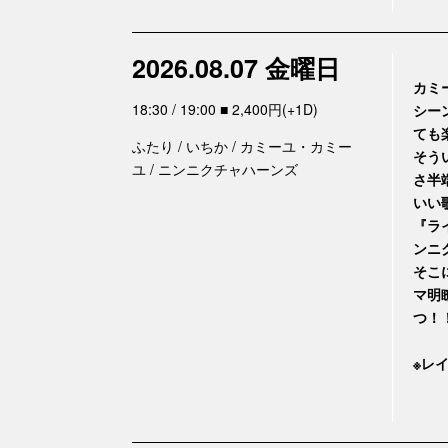
2026.08.07 金曜日
カミ
18:30 / 19:00 ■ 2,400円(+1D)
シー
ても
ふたり / いちか / カミーユ・カミー
そう
ユ / ニンニクチャハーンズ
さ半
いい
『ラ
ンニ
そこ
マ明
つ！
※レ