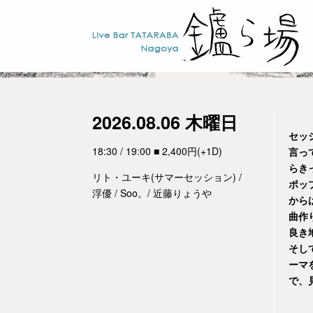
2026.08.06 木曜日
セッ
18:30 / 19:00 ■ 2,400円(+1D)
言っ
らき
リト・ユーキ(サマーセッション) /
ポッ
浮優 / Soo。/ 近藤りょうや
から
曲作
良き
そし
ーマ
で、