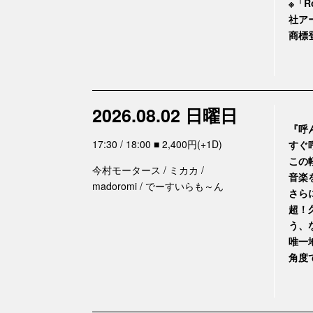
※「R
社ア
商標登
2026.08.02 日曜日
『呼
17:30 / 18:00 ■ 2,400円(+1D)
すぐ
この
今村モータース / ミカカ /
音楽
madoromi / でーすいらも～ん
さら
超！
う、
唯一
角度