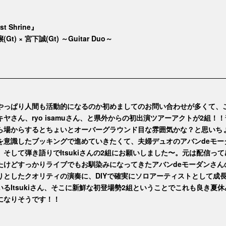
t Shrine』
Gt) × 宮下誠(Gt) ～Guitar Duo～
やっぱり人間も活動的になるのか初めましてのお問い合わせが多くて、
キヤさん、ryo isamuさん、と県外からの初出演ツアーアクトが2組！
ら場からするとちょいとオーバーグラウンド目な雰囲気かな？と思いち
を意識したブッキングで進めていきたくて、夫婦デュオのアバンdeモー
、そして弾き語りでItsukiさんの2組にお願いしました〜。元は配信って
たけどすっかりライブでもお馴染みになってきたアバンdeモーダンさん
りとしたクオリティの演奏に、DIYで確実にソロアーティストとして成
いるItsukiさん、そこに新鮮な初登場勢2組ということでこれも良き夏休
になりそうです！！