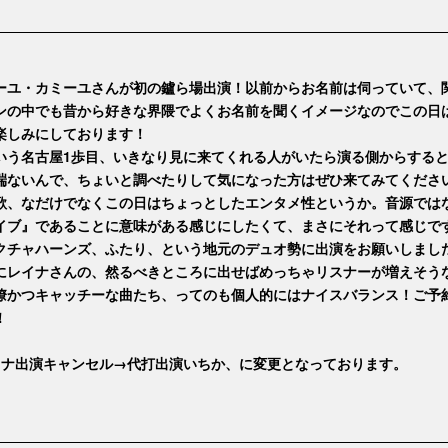
ーユ・カミーユさんが初の鑪ら場出演！以前からお名前は伺っていて、
ンの中でも昔から好きな界隈でよくお名前を聞くイメージなのでこの日
楽しみにしております！
いう名古屋1歩目、いきなり見に来てくれる人がいたら演る側からする
端ないんで、ちょいと調べたりして気になった方はぜひ来てみてくださ
歌、なだけでなくこの日はちょっとしたエンタメ性というか。音源では
イブ』であることに意味がある感じにしたくて、まさにそれって感じで
クチャハーンズ、ふたり、という地元のデュオ勢に出演をお願いしまし
にレイナさんの、然るべきところに出せばめっちゃリスナーが増えそう
瞭かつキャッチーな曲たち、ってのも個人的にはナイスバランス！ご予
！
イナ出演キャンセル→代打出演いちか、に変更となっております。