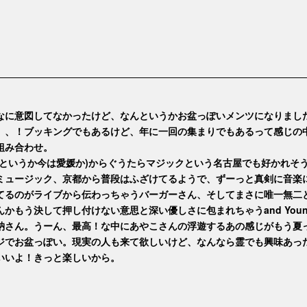
なに意図してなかったけど、なんというかお盆っぽいメンツになりまし
、、！ブッキングでもあるけど、年に一回の集まりでもあるって感じの
組み合わせ。
(というか今は愛媛か)からぐうたらマジックという名古屋でも好かれそ
ミュージック、京都から普段はふざけてるようで、ずーっと真剣に音楽
てるのがライブから伝わっちゃうバーガーさん、そしてまさに唯一無二
んかもう決して押し付けない意思と深い優しさに包まれちゃうand Young.
納さん。うーん、最高！な中にあやこさんの浮遊するあの感じがもう夏
ジでお盆っぽい。現実の人も来て欲しいけど、なんなら霊でも興味あっ
いいよ！きっと楽しいから。