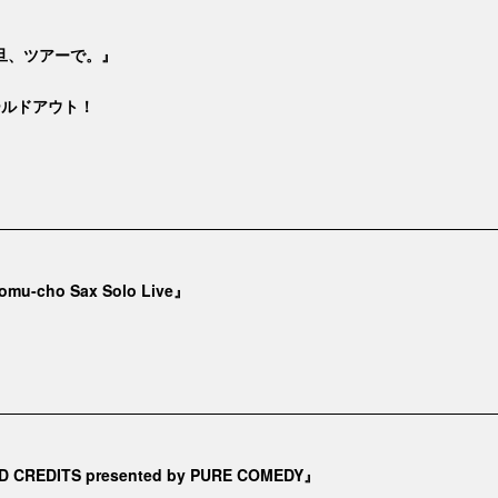
旦、ツアーで。』
ールドアウト！
omu-cho Sax Solo Live』
 CREDITS presented by PURE COMEDY』