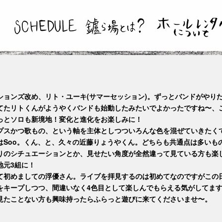
ションズ改め、リト・ユーキ(サマーセッション)。ずっとバンドがやり
てたリトくんがようやくバンドも始動したみたいでよかったですね〜、
っとソロも新境地！変化と進化をお楽しみに！
プスかつ歌もの、という軸を主体としつついろんな色を混ぜていきたく
はSoo。くん、と、久々の近藤りょうやくん。どちらも共通点は多いも
りのシチュエーションとか、見せたい角度が全然違って見ている方も楽
地元3組に！
て初めましての浮優さん。ライブを拝見するのは初めてなのですがこの
をキープしつつ、間違いなく4色目として楽しんでもらえる気がしてま
見たことない方も興味持ったらふらっと遊びに来てくださいませ〜。