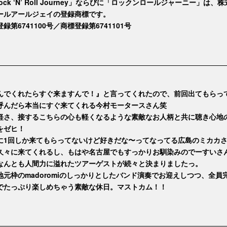
ock ‘N’ Roll Journey」ならびに「ロックンロールジャーニー」は、
ールアールジェイの登録商標です。
録第6741100号／商標登録第6741101号
んでくれたらすぐ来ますんで！』と言ってくれたので、前回出てもらっ
呼んだら本当にすぐ来てくれる今村モータースさん笑
軽さ、接するこちらの心も軽くなるような素敵なお人柄と共に聴き心地
をゼヒ！
に1回しか来てもらってないけど好きだな〜ってなってる広島のミカカ
久々に来てくれるし、もはや名古屋でもすっかりお馴染みのでーすいさ
なんとも人間力に溢れたツアーゲストが続々と決まりましたっ。
地元枠のmadoromiのしっかりとしたバンド演奏でお迎えしつつ、全員
でたっぷり楽しめちゃう素敵な休日。マストカム！！