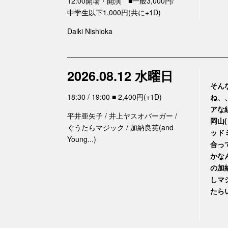
12:00開場・開演 ■一般3,000円/
中学生以下1,000円(共に+1D)
Daiki Nishioka
2026.08.12 水曜日
そん
18:30 / 19:00 ■ 2,400円(+1D)
ね、
アな
平井亜矢子 / 井上ヤスオバーガー /
岡山
ぐうたらマジック / 加納良英(and
ッド
Young...)
合っ
かな
の加
しマ
たら